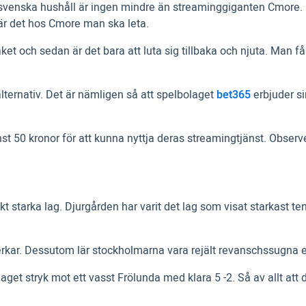
l svenska hushåll är ingen mindre än streaminggiganten Cmore. 
 är det hos Cmore man ska leta.
 och sedan är det bara att luta sig tillbaka och njuta. Man får 
alternativ. Det är nämligen så att spelbolaget
bet365
erbjuder si
 50 kronor för att kunna nyttja deras streamingtjänst. Observera
t starka lag. Djurgården har varit det lag som visat starkast t
kar. Dessutom lär stockholmarna vara rejält revanschssugna e
get stryk mot ett vasst Frölunda med klara 5 -2. Så av allt att