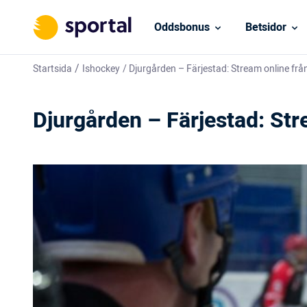
Oddsbonus
Betsidor
/
Startsida
Ishockey
/
Djurgården – Färjestad: Stream online fr
Djurgården – Färjestad: St