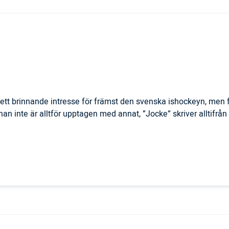
ett brinnande intresse för främst den svenska ishockeyn, men f
r han inte är alltför upptagen med annat, ”Jocke” skriver alltifrå