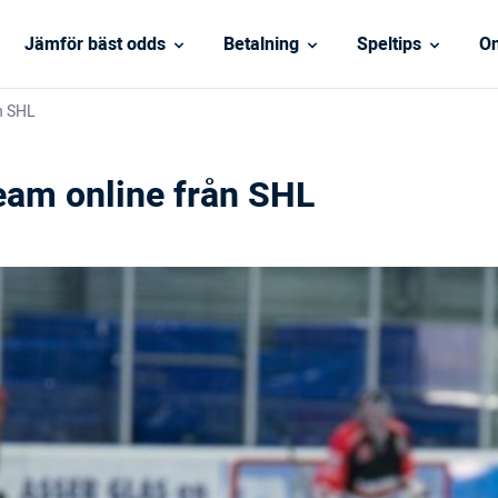
Jämför bäst odds
Betalning
Speltips
On
ån SHL
ream online från SHL