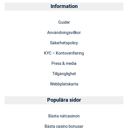
Information
Guider
Användningsvillkor
Säkerhetspolicy
KYC – Kontoverifiering
Press & media
Tillgänglighet
Webbplatskarta
Populära sidor
Bästa nätcasinon
Bästa casino bonusar