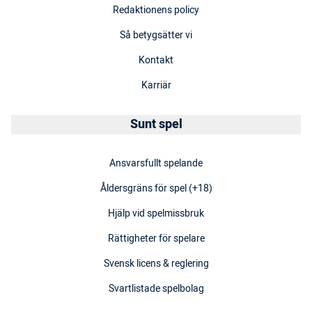
Redaktionens policy
Så betygsätter vi
Kontakt
Karriär
Sunt spel
Ansvarsfullt spelande
Åldersgräns för spel (+18)
Hjälp vid spelmissbruk
Rättigheter för spelare
Svensk licens & reglering
Svartlistade spelbolag