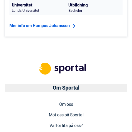
Universitet
Utbildning
Lunds Universitet
Bachelor
Mer info om Hampus Johansson
Om Sportal
Om oss
Möt oss på Sportal
Varför lita på oss?