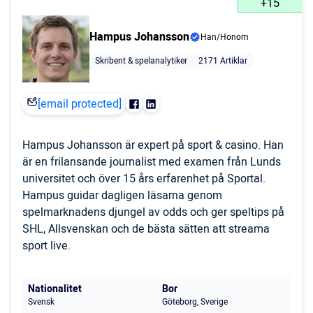
+15
Hampus Johansson
Han/Honom
Skribent & spelanalytiker
2171 Artiklar
[email protected]
Hampus Johansson är expert på sport & casino. Han
är en frilansande journalist med examen från Lunds
universitet och över 15 års erfarenhet på Sportal.
Hampus guidar dagligen läsarna genom
spelmarknadens djungel av odds och ger speltips på
SHL, Allsvenskan och de bästa sätten att streama
sport live.
Nationalitet
Bor
Svensk
Göteborg, Sverige