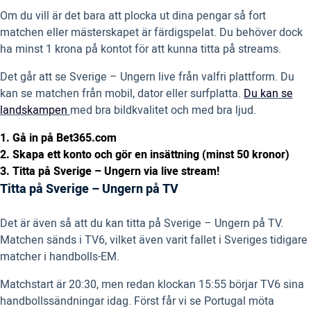
Om du vill är det bara att plocka ut dina pengar så fort
matchen eller mästerskapet är färdigspelat. Du behöver dock
ha minst 1 krona på kontot för att kunna titta på streams.
Det går att se Sverige – Ungern live från valfri plattform. Du
kan se matchen från mobil, dator eller surfplatta.
Du kan se
landskampen
med bra bildkvalitet och med bra ljud.
1. Gå in på Bet365.com
2. Skapa ett konto och gör en insättning (minst 50 kronor)
3. Titta på Sverige – Ungern via live stream!
Titta på Sverige – Ungern på TV
Det är även så att du kan titta på Sverige – Ungern på TV.
Matchen sänds i TV6, vilket även varit fallet i Sveriges tidigare
matcher i handbolls-EM.
Matchstart är 20:30, men redan klockan 15:55 börjar TV6 sina
handbollssändningar idag. Först får vi se Portugal möta