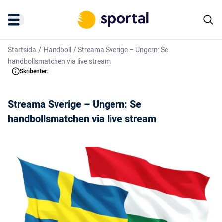
/
Startsida
Handboll
/
Streama Sverige – Ungern: Se
handbollsmatchen via live stream
Skribenter:
Streama Sverige – Ungern: Se
handbollsmatchen via live stream