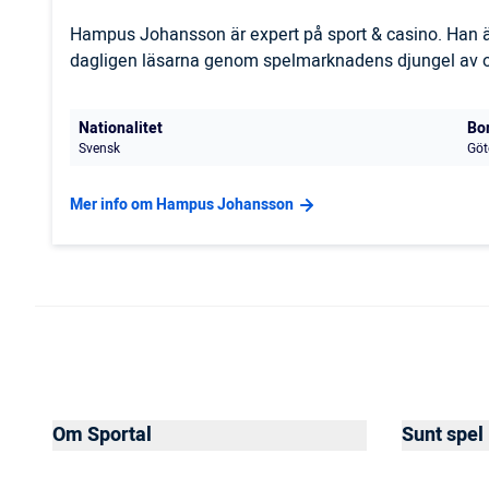
Hampus Johansson är expert på sport & casino. Han är
dagligen läsarna genom spelmarknadens djungel av odd
Nationalitet
Bo
Svensk
Göt
Mer info om Hampus Johansson
Om Sportal
Sunt spel