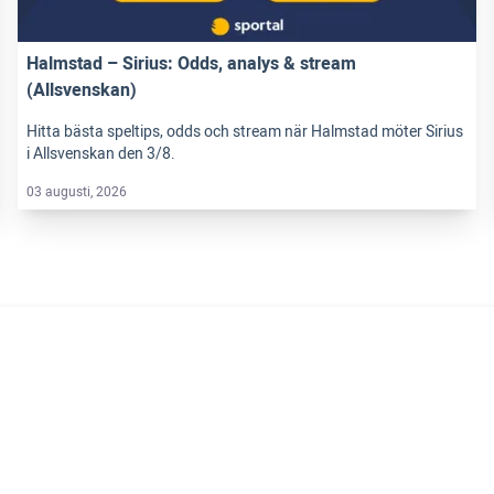
Halmstad – Sirius: Odds, analys & stream
(Allsvenskan)
Hitta bästa speltips, odds och stream när Halmstad möter Sirius
i Allsvenskan den 3/8.
03 augusti, 2026