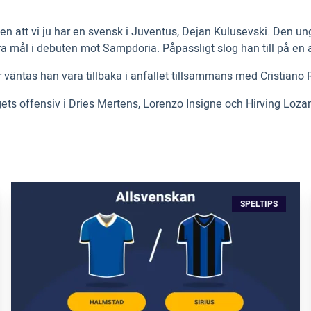
n att vi ju har en svensk i Juventus, Dejan Kulusevski. Den ung
ra mål i debuten mot Sampdoria. Påpassligt slog han till på en and
äntas han vara tillbaka i anfallet tillsammans med Cristiano 
gets offensiv i Dries Mertens, Lorenzo Insigne och Hirving Lozan
SPELTIPS