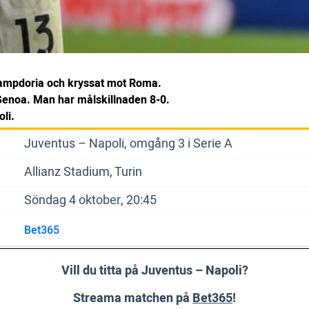
Sampdoria och kryssat mot Roma.
h Genoa. Man har målskillnaden 8-0.
li.
Juventus – Napoli, omgång 3 i Serie A
Allianz Stadium, Turin
Söndag 4 oktober, 20:45
Bet365
Vill du titta på Juventus – Napoli?
Streama matchen på
Bet365
!