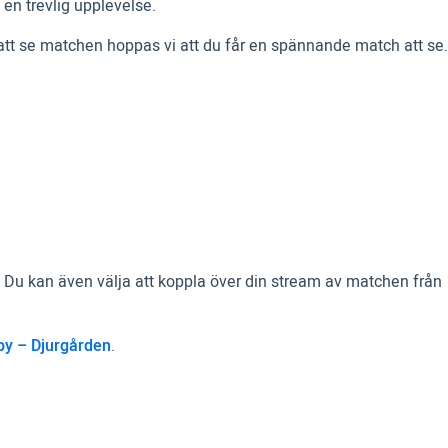
li en trevlig upplevelse.
er att se matchen hoppas vi att du får en spännande match att se.
 Du kan även välja att koppla över din stream av matchen från
y – Djurgården
.