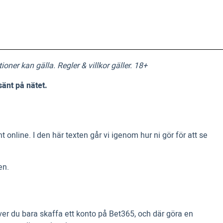
oner kan gälla. Regler & villkor gäller. 18+
sänt på nätet.
 online. I den här texten går vi igenom hur ni gör för att se
en.
ver du bara skaffa ett konto på Bet365, och där göra en