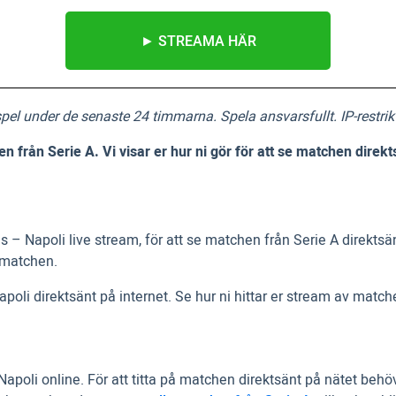
► STREAMA HÄR
spel under de senaste 24 timmarna. Spela ansvarsfullt. IP-restrikti
n från Serie A. Vi visar er hur ni gör för att se matchen direkt
 – Napoli live stream, för att se matchen från Serie A direktsänt
 matchen.
apoli direktsänt på internet. Se hur ni hittar er stream av match
apoli online. För att titta på matchen direktsänt på nätet behö