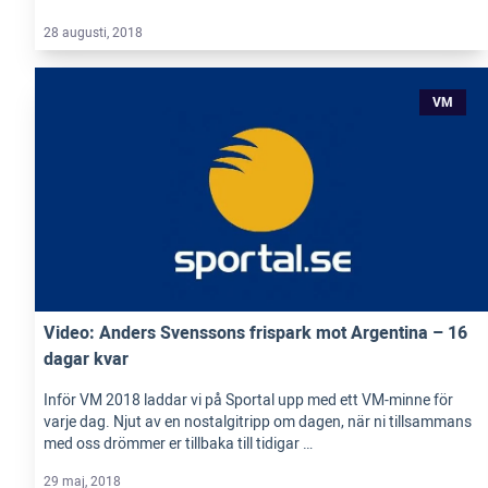
28 augusti, 2018
VM
Video: Anders Svenssons frispark mot Argentina – 16
dagar kvar
Inför VM 2018 laddar vi på Sportal upp med ett VM-minne för
varje dag. Njut av en nostalgitripp om dagen, när ni tillsammans
med oss drömmer er tillbaka till tidigar …
29 maj, 2018