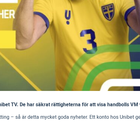
et TV. De har säkrat rättigheterna för att visa handbolls VM v
ing – så är detta mycket goda nyheter. Ett konto hos Unibet ger