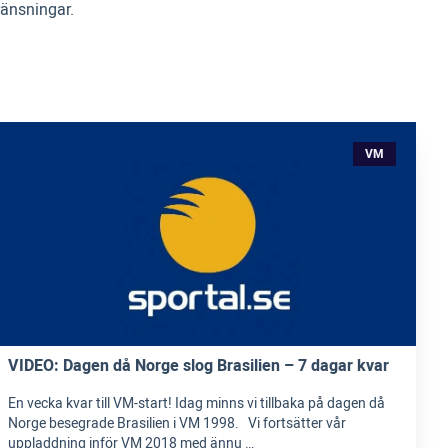
änsningar.
VM
VIDEO: Dagen då Norge slog Brasilien – 7 dagar kvar
En vecka kvar till VM-start! Idag minns vi tillbaka på dagen då
Norge besegrade Brasilien i VM 1998. Vi fortsätter vår
uppladdning inför VM 2018 med ännu …