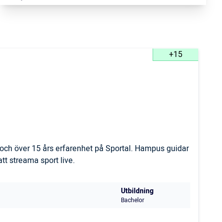
+15
och över 15 års erfarenhet på Sportal. Hampus guidar
t streama sport live.
Utbildning
Bachelor