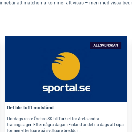
 innebär att matcherna kommer att visas – men med vissa begr
ALLSVENSKAN
Det blir tufft motstånd
I lördags reste Örebro SK till Turkiet för årets andra
träningsläger. Efter några dagar i Finland är det nu dags att sipa
formen ytterligare på sydligare breddgr …