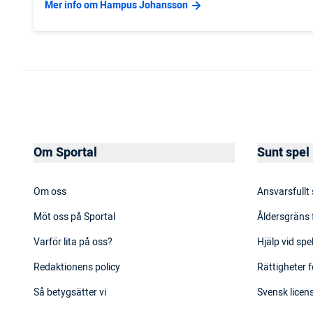
Mer info om Hampus Johansson
Om Sportal
Sunt spel
Om oss
Ansvarsfullt
Möt oss på Sportal
Åldersgräns 
Varför lita på oss?
Hjälp vid sp
Redaktionens policy
Rättigheter f
Så betygsätter vi
Svensk licens