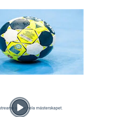
M streams under hela mästerskapet.