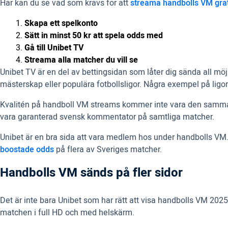
Här kan du se vad som krävs för att
streama handbolls VM grat
Skapa ett spelkonto
Sätt in minst 50 kr att spela odds med
Gå till Unibet TV
Streama alla matcher du vill se
Unibet TV är en del av bettingsidan som låter dig sända all mö
mästerskap eller populära fotbollsligor. Några exempel på ligor 
Kvalitén på handboll VM streams kommer inte vara den samma 
vara garanterad svensk kommentator på samtliga matcher.
Unibet är en bra sida att vara medlem hos under handbolls VM
boostade odds
på flera av Sveriges matcher.
Handbolls VM sänds på fler sidor
Det är inte bara Unibet som har rätt att visa handbolls VM 2025.
matchen i full HD och med helskärm.