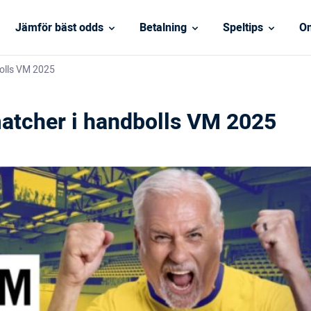
Jämför bäst odds
Betalning
Speltips
On
bolls VM 2025
 matcher i handbolls VM 2025