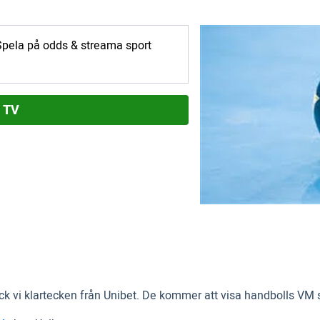
pela på odds & streama sport
t TV
fick vi klartecken från Unibet. De kommer att visa handbolls V