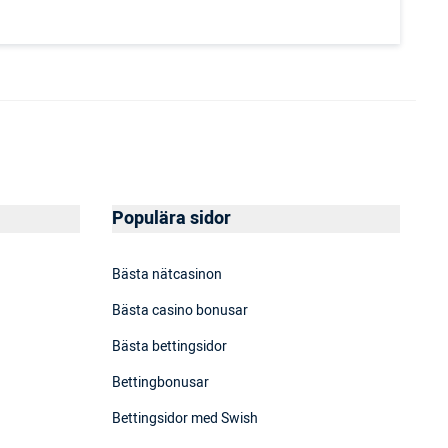
Populära sidor
Bästa nätcasinon
Bästa casino bonusar
Bästa bettingsidor
Bettingbonusar
Bettingsidor med Swish