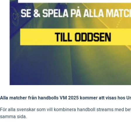
Alla matcher från handbolls VM 2025 kommer att visas hos Unib
För alla svenskar som vill kombinera handboll streams med bett
samma sida.