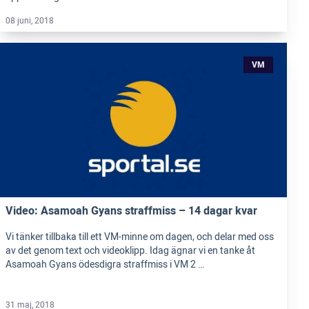
08 juni, 2018
VM
Video: Asamoah Gyans straffmiss – 14 dagar kvar
Vi tänker tillbaka till ett VM-minne om dagen, och delar med oss
av det genom text och videoklipp. Idag ägnar vi en tanke åt
Asamoah Gyans ödesdigra straffmiss i VM 2 …
31 maj, 2018