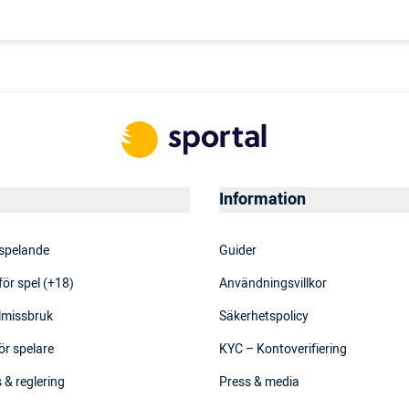
Information
 spelande
Guider
för spel (+18)
Användningsvillkor
elmissbruk
Säkerhetspolicy
ör spelare
KYC – Kontoverifiering
 & reglering
Press & media