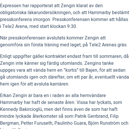
Expressen har rapporterat att Zengin klarat av den
obligatoriska läkarundersökningen, och att Hammarby bestämt
presskonferens imorgon. Presskonferensen kommer att hållas
i Tele2 Arena, med start klockan 9:30.
När presskonferensen avslutats kommer Zengin att
genomföra sin första träning med laget, på Tele2 Arenas gräs.
Enligt uppgifter gäller kontraktet endast fram till sommaren, då
Zengin inte känner sig färdig utomlands. Zengins tanke
uppges vara att vända hem en ”kortis” till Bajen, för att sedan
gå utomlands igen och därefter, om ett par år, eventuellt vända
hem igen för att avsluta karriären.
Erkan Zengin är bara en i raden av alla hemvändare
Hammarby har haft de senaste åren. Vissa har lyckats, som
Kennedy Bakircioglü, men det finns även de som har haft
mindre lyckade återkomster så som Patrik Gerrbrand, Filip
Bergman, Petter Furuseth, Paulinho Guara, Björn Runström och