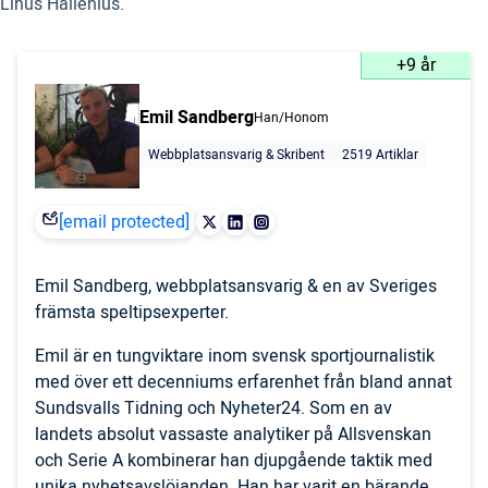
Linus Hallenius.
+9 år
Emil Sandberg
Han/Honom
Webbplatsansvarig & Skribent
2519 Artiklar
[email protected]
Emil Sandberg, webbplatsansvarig & en av Sveriges
främsta speltipsexperter.
Emil är en tungviktare inom svensk sportjournalistik
med över ett decenniums erfarenhet från bland annat
Sundsvalls Tidning och Nyheter24. Som en av
landets absolut vassaste analytiker på Allsvenskan
och Serie A kombinerar han djupgående taktik med
unika nyhetsavslöjanden. Han har varit en bärande