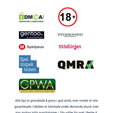
Alla tips är granskade & givna i god anda, men vinster är inte
garanterade | Oddsen är hämtade under skrivande stund, men
kan ändras inför matchstarten | 18+ gäller för spel | Regler &