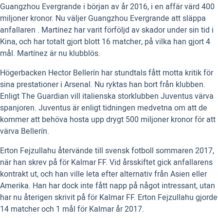
Guangzhou Evergrande i början av år 2016, i en affär värd 400
miljoner kronor. Nu väljer Guangzhou Evergrande att släppa
anfallaren . Martínez har varit förföljd av skador under sin tid i
Kina, och har totalt gjort blott 16 matcher, på vilka han gjort 4
mål. Martínez är nu klubblös.
Högerbacken Hector Bellerín har stundtals fått motta kritik för
sina prestationer i Arsenal. Nu ryktas han bort från klubben.
Enligt The Guardian vill italienska storklubben Juventus värva
spanjoren. Juventus är enligt tidningen medvetna om att de
kommer att behöva hosta upp drygt 500 miljoner kronor för att
värva Bellerín.
Erton Fejzullahu återvände till svensk fotboll sommaren 2017,
när han skrev på för Kalmar FF. Vid årsskiftet gick anfallarens
kontrakt ut, och han ville leta efter alternativ från Asien eller
Amerika. Han har dock inte fått napp på något intressant, utan
har nu återigen skrivit på för Kalmar FF. Erton Fejzullahu gjorde
14 matcher och 1 mål för Kalmar år 2017.