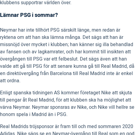
klubbens supportrar världen över.
Lämnar PSG i sommar?
Neymar har inte tillhört PSG särskilt länge, men redan är
ryktena om att han ska lämna många. Det sägs att han är
missnöjd över mycket i klubben; han känner sig illa behandlad
av fansen och av lagkamrater, och har kommit till insikten att
övergången till PSG var ett felbeslut. Det sägs även att han
valde att gå till PSG för att senare kunna gå till Real Madrid, då
en direktövergång från Barcelona till Real Madrid inte är enkel
att ordna.
Enligt spanska tidningen AS kommer företaget Nike att skjuta
till pengar åt Real Madrid, för att klubben ska ha möjlighet att
värva Neymar. Neymar sponsras av Nike, och Nike vill hellre se
honom spela i Madrid än i PSG.
Real Madrids tröjsponsor är fram till och med sommaren 2020
Adidas. Nike sägs se en Neymar-övergång till Real som en god