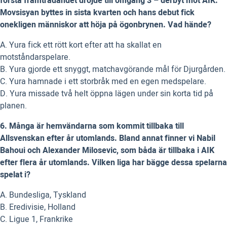
första framträdandet dröjde till omgång 3 – derbyt mot AIK.
Movsisyan byttes in sista kvarten och hans debut fick
onekligen människor att höja på ögonbrynen. Vad hände?
A. Yura fick ett rött kort efter att ha skallat en
motståndarspelare.
B. Yura gjorde ett snyggt, matchavgörande mål för Djurgården.
C. Yura hamnade i ett storbråk med en egen medspelare.
D. Yura missade två helt öppna lägen under sin korta tid på
planen.
6. Många är hemvändarna som kommit tillbaka till
Allsvenskan efter år utomlands. Bland annat finner vi Nabil
Bahoui och Alexander Milosevic, som båda är tillbaka i AIK
efter flera år utomlands. Vilken liga har bägge dessa spelarna
spelat i?
A. Bundesliga, Tyskland
B. Eredivisie, Holland
C. Ligue 1, Frankrike