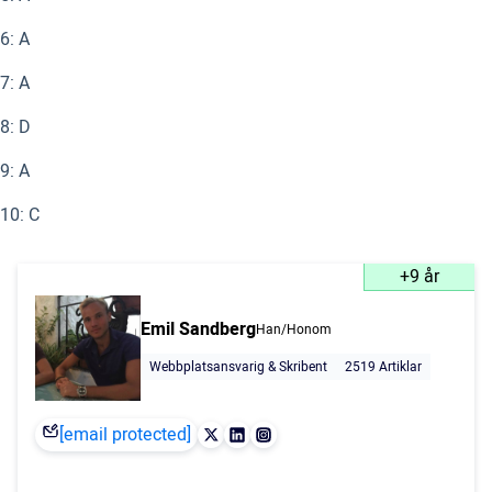
6: A
7: A
8: D
9: A
10: C
+9 år
Emil Sandberg
Han/Honom
Webbplatsansvarig & Skribent
2519 Artiklar
[email protected]