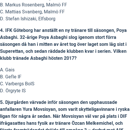
B. Markus Rosenberg, Malmö FF
C. Mattias Svanberg, Malmö FF
D. Stefan Ishizaki, Elfsborg
4. IFK Göteborg har anställt en ny tränare till säsongen, Poya
Asbaghi. 32-årige Poya Asbaghi slog igenom stort förra
säsongen då han i mitten av året tog över laget som låg sist i
Superettan, och sedan räddade klubben kvar i serien. Vilken
klubb tränade Asbaghi hösten 2017?
A. Gais
B. Gefle IF
C. Varbergs BoIS
D. Örgryte IS
5. Djurgården värvade inför säsongen den upphaussade
anfallaren Yura Movsisyan, som varit skytteligavinnare i ryska
ligan för några år sedan. När Movsisyan väl var på plats i DIF
ifrågasattes hans fysik av tränare Özcan Melkemichel, och