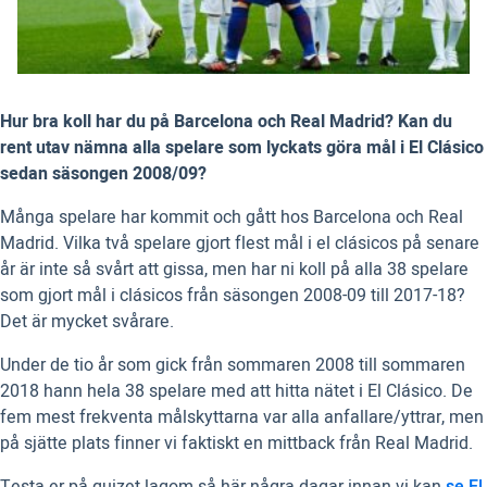
Hur bra koll har du på Barcelona och Real Madrid? Kan du
rent utav nämna alla spelare som lyckats göra mål i El Clásico
sedan säsongen 2008/09?
Många spelare har kommit och gått hos Barcelona och Real
Madrid. Vilka två spelare gjort flest mål i el clásicos på senare
år är inte så svårt att gissa, men har ni koll på alla 38 spelare
som gjort mål i clásicos från säsongen 2008-09 till 2017-18?
Det är mycket svårare.
Under de tio år som gick från sommaren 2008 till sommaren
2018 hann hela 38 spelare med att hitta nätet i El Clásico. De
fem mest frekventa målskyttarna var alla anfallare/yttrar, men
på sjätte plats finner vi faktiskt en mittback från Real Madrid.
Testa er på quizet lagom så här några dagar innan vi kan
se El