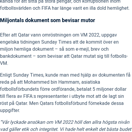
kända för att sitta på stora pengar, och korruptionen inom
fotbollsvärlden och FIFA har länge varit en illa dold hemlighet.
Miljontals dokument som bevisar mutor
Efter att Qatar vann omröstningen om VM 2022, uppgav
engelska tidningen Sunday Times att de kommit över en
miljon hemliga dokument – så som e-mejl, brev och
bankdokument – som bevisar att Qatar mutat sig till fotbolls-
VM.
Enligt Sunday Times, kunde man med hjälp av dokumenten få
reda på att Mohammed bin Hammam, asiatiska
fotbollsförbundets förre ordförande, betalat 5 miljoner dollar
till flera av FIFA:s representanter i utbyte mot att de lagt sin
röst på Qatar. Men Qatars fotbollsförbund förnekade dessa
uppgifter.
”Vår lyckade ansökan om VM 2022 höll den allra högsta nivån
vad gäller etik och integritet. Vi hade helt enkelt det bästa budet