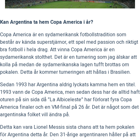
Kan Argentina ta hem Copa America i år?
Copa America är en sydamerikansk fotbollstradition som
består av kända superstjärnor, ett spel med passion och riktigt
bra fotboll i hela drag. Att vinna Copa America är en
sydamerikansk stolthet. Det är en turnering som jag älskar att
kolla på medan de sydamerikanska lagen tufft brottas om
pokalen. Detta år kommer turneringen att hållas i Brasilien.
Sedan 1993 har Argentina aldrig lyckats kamma hem en titel.
1993 vann de Copa America, men sedan dess har de alltid haft
oturen på sin sida då ”La Albiceleste” har förlorat fyra Copa
America finaler och en VM-final på 26 år. Det är något som det
argentinska folket vill ändra på.
Detta kan vara Lionel Messis sista chans att ta hem pokalen
för Argentina detta år. Den 31-årige argentinaren håller på att