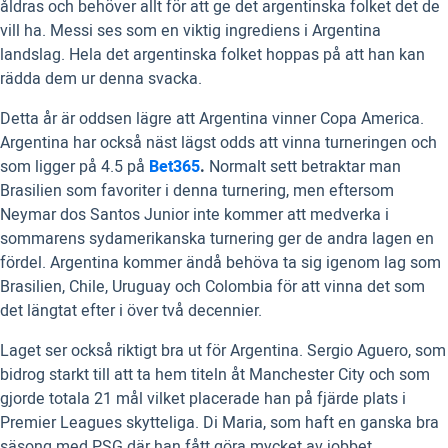
åldras och behöver allt för att ge det argentinska folket det de
vill ha. Messi ses som en viktig ingrediens i Argentina
landslag. Hela det argentinska folket hoppas på att han kan
rädda dem ur denna svacka.
Detta år är oddsen lägre att Argentina vinner Copa America.
Argentina har också näst lägst odds att vinna turneringen och
som ligger på 4.5 på
Bet365
.
Normalt sett betraktar man
Brasilien som favoriter i denna turnering, men eftersom
Neymar dos Santos Junior inte kommer att medverka i
sommarens sydamerikanska turnering ger de andra lagen en
fördel. Argentina kommer ändå behöva ta sig igenom lag som
Brasilien, Chile, Uruguay och Colombia för att vinna det som
det längtat efter i över två decennier.
Laget ser också riktigt bra ut för Argentina. Sergio Aguero, som
bidrog starkt till att ta hem titeln åt Manchester City och som
gjorde totala 21 mål vilket placerade han på fjärde plats i
Premier Leagues skytteliga. Di Maria, som haft en ganska bra
säsong med PSG där han fått göra mycket av jobbet