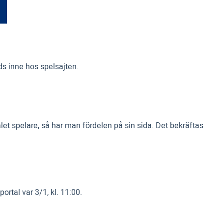
ds inne hos spelsajten.
talet spelare, så har man fördelen på sin sida. Det bekräftas
rtal var 3/1, kl. 11:00.