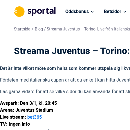
Oddsbonus
Betsidor
/
Startsida
Blog
/
Streama Juventus – Torino: Live från Italiens
Streama Juventus – Torino: 
Det är inte vilket möte som helst som kommer utspela sig i kva
Fördelen med italienska cupen är att du enkelt kan hitta Juvent
Läs gärna vidare för att se vilka sidor du kan använda för att s
Avspark: Den 3/1, kl. 20:45
Arena: Juventus Stadium
Live stream:
bet365
TV: Ingen info