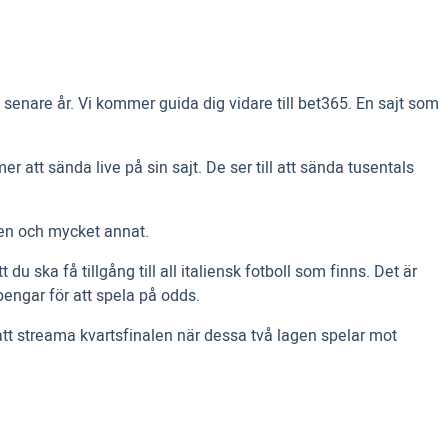
senare år. Vi kommer guida dig vidare till bet365. En sajt som
t sända live på sin sajt. De ser till att sända tusentals
pen och mycket annat.
du ska få tillgång till all italiensk fotboll som finns. Det är
pengar för att spela på odds.
rt att streama kvartsfinalen när dessa två lagen spelar mot