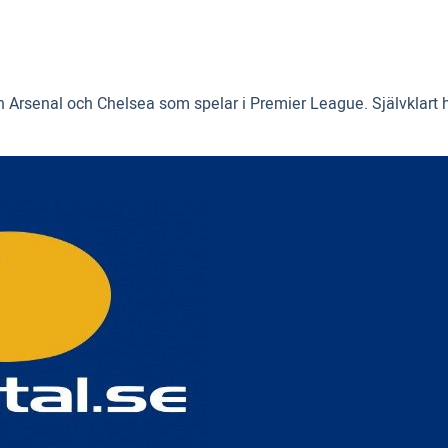
en Arsenal och Chelsea som spelar i Premier League. Självklart 