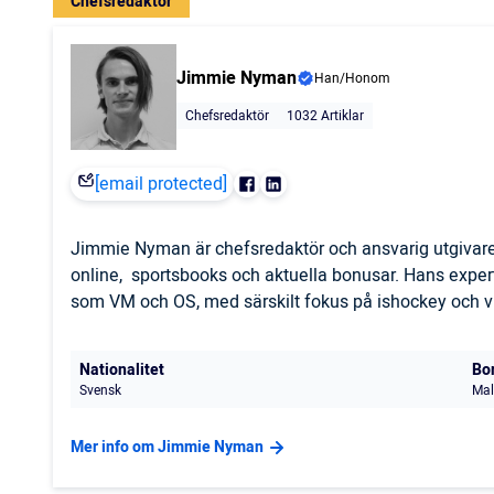
Chefsredaktör
Jimmie Nyman
Han/Honom
Chefsredaktör
1032 Artiklar
[email protected]
Jimmie Nyman är chefsredaktör och ansvarig utgivare
online, sportsbooks och aktuella bonusar. Hans expert
som VM och OS, med särskilt fokus på ishockey och vi
Nationalitet
Bo
Svensk
Mal
Mer info om Jimmie Nyman