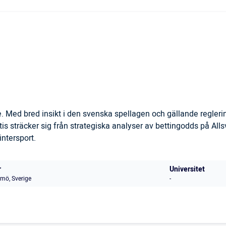
. Med bred insikt i den svenska spellagen och gällande regler
is sträcker sig från strategiska analyser av bettingodds på All
ntersport.
r
Universitet
mö, Sverige
-