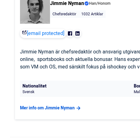
Jimmie Nyman
Han/Honom
Chefsredaktör
1032 Artiklar
[email protected]
Jimmie Nyman är chefsredaktör och ansvarig utgivare
online, sportsbooks och aktuella bonusar. Hans expert
som VM och OS, med särskilt fokus på ishockey och vi
Nationalitet
Bo
Svensk
Mal
Mer info om Jimmie Nyman