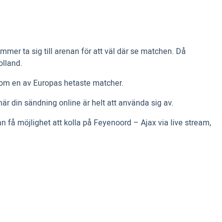
mmer ta sig till arenan för att väl där se matchen. Då
olland.
t som en av Europas hetaste matcher.
 när din sändning online är helt att använda sig av.
n få möjlighet att kolla på Feyenoord – Ajax via live stream,