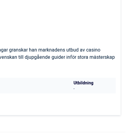
ingar granskar han marknadens utbud av casino
svenskan till djupgående guider inför stora mästerskap
Utbildning
-