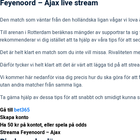
Feyenoord – Ajax live stream
Den match som väntar från den holländska ligan vågar vi lova 
Till arenan i Rotterdam beräknas mängder av supportrar ta sig f
rekommenderar vi dig istället att ta hjälp av våra tips för att
Det är helt klart en match som du inte vill missa. Rivaliteten
Därför tycker vi helt klart att det är värt att lägga tid på att 
Vi kommer här nedanför visa dig precis hur du ska göra för att f
utan andra matcher från samma liga.
Ta gärna hjälp av dessa tips för att snabbt och smidigt kunna 
Gå till
bet365
Skapa konto
Ha 50 kr på kontot, eller spela på odds
Streama Feyenoord – Ajax