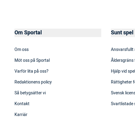
Om Sportal
Sunt spel
Om oss
Ansvarsfullt
Möt oss på Sportal
Åldersgräns 
Varför lita på oss?
Hjälp vid sp
Redaktionens policy
Rättigheter f
Så betygsätter vi
Svensk licens
Kontakt
Svartlistade
Karriär