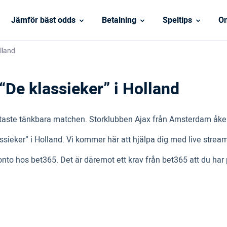
Jämför bäst odds
Betalning
Speltips
On
lland
De klassieker” i Holland
taste tänkbara matchen. Storklubben Ajax från Amsterdam åker 
ieker” i Holland. Vi kommer här att hjälpa dig med live stream
to hos bet365. Det är däremot ett krav från bet365 att du har p