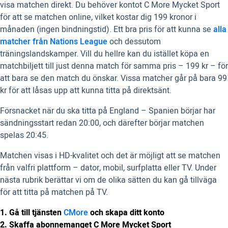
visa matchen direkt. Du behöver kontot C More Mycket Sport
för att se matchen online, vilket kostar dig 199 kronor i
månaden (ingen bindningstid). Ett bra pris för att kunna se
alla
matcher från Nations League
och dessutom
träningslandskamper. Vill du hellre kan du istället köpa en
matchbiljett till just denna match för samma pris – 199 kr – för
att bara se den match du önskar. Vissa matcher går på bara 99
kr för att låsas upp att kunna titta på direktsänt.
Försnacket när du ska titta på England – Spanien börjar har
sändningsstart redan 20:00, och därefter börjar matchen
spelas 20:45.
Matchen visas i HD-kvalitet och det är möjligt att se matchen
från valfri plattform – dator, mobil, surfplatta eller TV. Under
nästa rubrik berättar vi om de olika sätten du kan gå tillväga
för att titta på matchen på TV.
1. Gå till tjänsten
CMore
och skapa ditt konto
2. Skaffa abonnemanget C More Mycket Sport