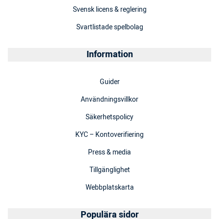
Svensk licens & reglering
Svartlistade spelbolag
Information
Guider
Användningsvillkor
Säkerhetspolicy
KYC – Kontoverifiering
Press & media
Tillgänglighet
Webbplatskarta
Populära sidor