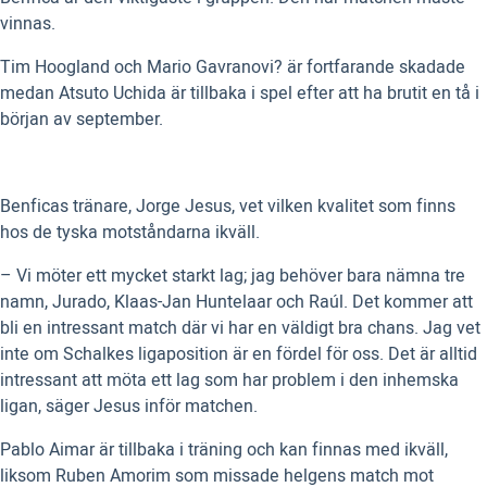
vinnas.
Tim Hoogland och Mario Gavranovi? är fortfarande skadade
medan Atsuto Uchida är tillbaka i spel efter att ha brutit en tå i
början av september.
Benficas tränare, Jorge Jesus, vet vilken kvalitet som finns
hos de tyska motståndarna ikväll.
– Vi möter ett mycket starkt lag; jag behöver bara nämna tre
namn, Jurado, Klaas-Jan Huntelaar och Raúl. Det kommer att
bli en intressant match där vi har en väldigt bra chans. Jag vet
inte om Schalkes ligaposition är en fördel för oss. Det är alltid
intressant att möta ett lag som har problem i den inhemska
ligan, säger Jesus inför matchen.
Pablo Aimar är tillbaka i träning och kan finnas med ikväll,
liksom Ruben Amorim som missade helgens match mot