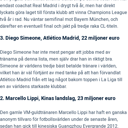
endast coachat Real Madrid i drygt två år, men har direkt
lyckats göra laget till första klubb att vinna Champions League
två år i rad. Nu väntar semifinal mot Bayern München, och
därefter en eventuell final och jakt på tredje raka CL-titeln.
3. Diego Simeone, Atlético Madrid, 22 miljoner euro
Diego Simeone har inte mest pengar att jobba med av
tränarna på denna lista, men själv drar han in riktigt bra.
Simeone är världens tredje bäst betalde tränare i världen,
vilket han är väl förtjänt av med tanke på att han förvandlat
Atlético Madrid från ett lag något bakom toppen i La Liga till
en av världens starkaste klubbar.
2. Marcello Lippi, Kinas landslag, 23 miljoner euro
Den gamle VM-guldtränaren Marcello Lippi har haft en ganska
anonym tillvaro för fotbollsvärlden under de senaste åren,
sedan han gick till kinesiska Guangzhou Evergrande 2012.