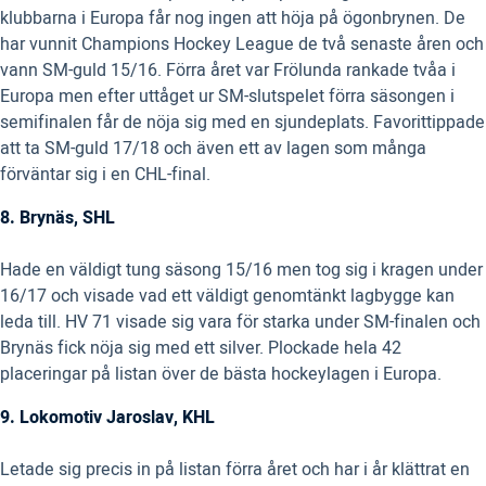
klubbarna i Europa får nog ingen att höja på ögonbrynen. De
har vunnit Champions Hockey League de två senaste åren och
vann SM-guld 15/16. Förra året var Frölunda rankade tvåa i
Europa men efter uttåget ur SM-slutspelet förra säsongen i
semifinalen får de nöja sig med en sjundeplats. Favorittippade
att ta SM-guld 17/18 och även ett av lagen som många
förväntar sig i en CHL-final.
8. Brynäs, SHL
Hade en väldigt tung säsong 15/16 men tog sig i kragen under
16/17 och visade vad ett väldigt genomtänkt lagbygge kan
leda till. HV 71 visade sig vara för starka under SM-finalen och
Brynäs fick nöja sig med ett silver. Plockade hela 42
placeringar på listan över de bästa hockeylagen i Europa.
9. Lokomotiv Jaroslav, KHL
Letade sig precis in på listan förra året och har i år klättrat en