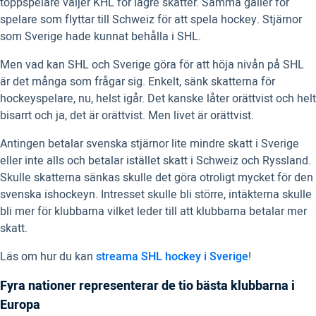
toppspelare väljer KHL för lägre skatter. Samma gäller för
spelare som flyttar till Schweiz för att spela hockey. Stjärnor
som Sverige hade kunnat behålla i SHL.
Men vad kan SHL och Sverige göra för att höja nivån på SHL
är det många som frågar sig. Enkelt, sänk skatterna för
hockeyspelare, nu, helst igår. Det kanske låter orättvist och helt
bisarrt och ja, det är orättvist. Men livet är orättvist.
Antingen betalar svenska stjärnor lite mindre skatt i Sverige
eller inte alls och betalar istället skatt i Schweiz och Ryssland.
Skulle skatterna sänkas skulle det göra otroligt mycket för den
svenska ishockeyn. Intresset skulle bli större, intäkterna skulle
bli mer för klubbarna vilket leder till att klubbarna betalar mer
skatt.
Läs om hur du kan
streama SHL hockey i Sverige
!
Fyra nationer representerar de tio bästa klubbarna i
Europa