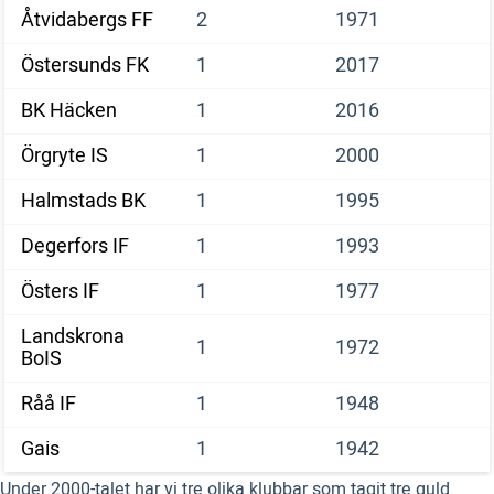
Åtvidabergs FF
2
1971
Östersunds FK
1
2017
BK Häcken
1
2016
Örgryte IS
1
2000
Halmstads BK
1
1995
Degerfors IF
1
1993
Östers IF
1
1977
Landskrona
1
1972
BoIS
Råå IF
1
1948
Gais
1
1942
Under 2000-talet har vi tre olika klubbar som tagit tre guld.