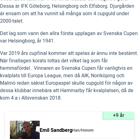
Dessa är IFK Göteborg, Helsingborg och Elfsborg. Djurgården
är ensam om att ha vunnit så många som 4 cupguld under
2000-talet.
Det lag som vann den allra första upplagan av Svenska Cupen
var Helsingborg, år 1941.
Var 2019 års cupfinal kommer att spelas är ännu inte bestämt.
När finallagen korats lottas det vilket lag som får
hemmafördel.. Vinnaren av Svenska Cupen får vanligtvis en
kvalplats till Europa League, men då AIK, Norrköping och
Malmö redan säkrat Europaspel skulle cupguld för någon av
dessa klubbar innebära att Hammarby får kvalplatsen, då de
kom 4:a i Allsvenskan 2018.
+9 år
Emil Sandberg
Han/Honom