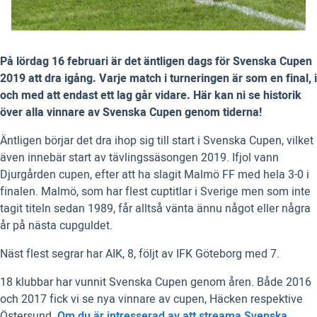
På lördag 16 februari är det äntligen dags för Svenska Cupen
2019 att dra igång. Varje match i turneringen är som en final, i
och med att endast ett lag går vidare. Här kan ni se historik
över alla vinnare av Svenska Cupen genom tiderna!
Äntligen börjar det dra ihop sig till start i Svenska Cupen, vilket
även innebär start av tävlingssäsongen 2019. Ifjol vann
Djurgården cupen, efter att ha slagit Malmö FF med hela 3-0 i
finalen. Malmö, som har flest cuptitlar i Sverige men som inte
tagit titeln sedan 1989, får alltså vänta ännu något eller några
år på nästa cupguldet.
Näst flest segrar har AIK, 8, följt av IFK Göteborg med 7.
18 klubbar har vunnit Svenska Cupen genom åren. Både 2016
och 2017 fick vi se nya vinnare av cupen, Häcken respektive
Östersund.
Om du är intresserad av att streama Svenska