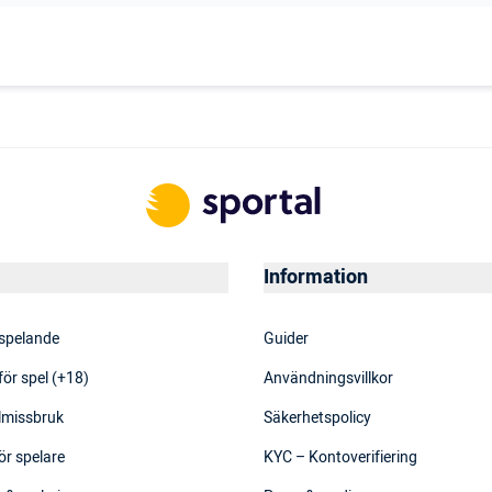
Information
 spelande
Guider
för spel (+18)
Användningsvillkor
elmissbruk
Säkerhetspolicy
ör spelare
KYC – Kontoverifiering