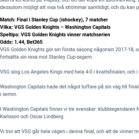
skaffa ett konto på Viaplay, och att där köpa ett abonnemang. 
dessutom möjligt att visa två strömmar samtidigt, och du kan p
Match: Final i Stanley Cup (ishockey), 7 matcher
Vilka: VGS Golden Knights – Washington Capitals
Speltips: VGS Golden Knights vinner matchserien
Odds: 1.44, Bet365
VGS Golden Knights gör sin första säsong någonsin 2017-18, och
fortsätta sin resa mot Stanley Cup-segern.
VSG slog Los Angeles Kings med hela 4-0 i kvartsfinalen, och 
Washington Capitals hade det något tuffare på sin väg till fin
i semin.
I Washington Capitals finner vi tre svenskar: klubblegendaren
Karlsson och Oscar Lindberg.
Vi tror att VSG går hela vägen i denna final, och att de vinner