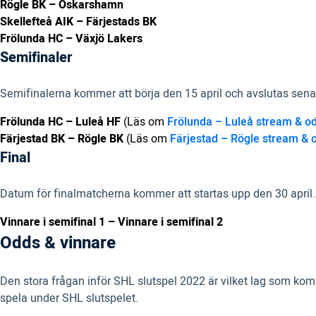
Rögle BK – Oskarshamn
Skellefteå AIK – Färjestads BK
Frölunda HC – Växjö Lakers
Semifinaler
Semifinalerna kommer att börja den 15 april och avslutas senas
Frölunda HC – Luleå HF
(Läs om
Frölunda – Luleå stream & o
Färjestad BK – Rögle BK
(Läs om
Färjestad – Rögle stream & 
Final
Datum för finalmatcherna kommer att startas upp den 30 april.
Vinnare i semifinal 1 – Vinnare i semifinal 2
Odds & vinnare
Den stora frågan inför SHL slutspel 2022 är vilket lag som komm
spela under SHL slutspelet.