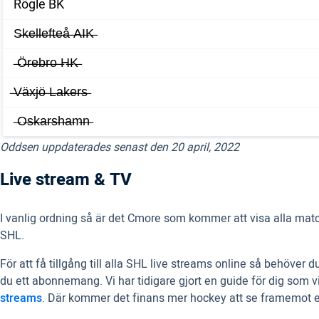
Rögle BK
S̶k̶e̶l̶l̶e̶f̶t̶e̶å̶ ̶A̶I̶K̶
̶Ö̶r̶e̶b̶r̶o̶ ̶H̶K̶
̶V̶ä̶x̶j̶ö̶ ̶L̶a̶k̶e̶r̶s̶
̶O̶s̶k̶a̶r̶s̶h̶a̶m̶n̶
Oddsen uppdaterades senast den 20 april, 2022
Live stream & TV
I vanlig ordning så är det Cmore som kommer att visa alla mat
SHL.
För att få tillgång till alla SHL live streams online så behöver d
du ett abonnemang. Vi har tidigare gjort en guide för dig som v
streams
. Där kommer det finans mer hockey att se framemot e