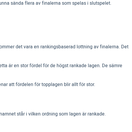
na sända flera av finalerna som spelas i slutspelet.
 kommer det vara en rankingsbaserad lottning av finalerna. Det
tta är en stor fördel för de högst rankade lagen. De sämre
 att fördelen för topplagen blir allt för stor.
 namnet står i vilken ordning som lagen är rankade.