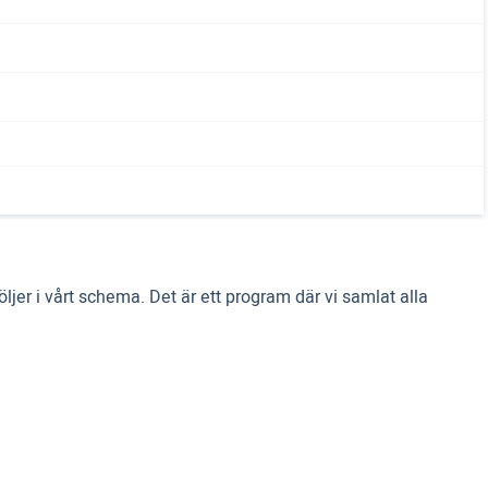
ljer i vårt schema. Det är ett program där vi samlat alla