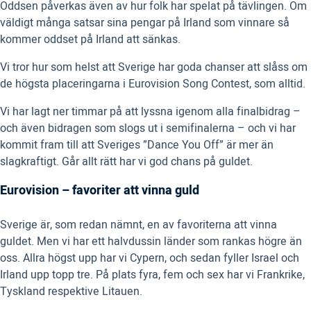
Oddsen påverkas även av hur folk har spelat på tävlingen. Om
väldigt många satsar sina pengar på Irland som vinnare så
kommer oddset på Irland att sänkas.
Vi tror hur som helst att Sverige har goda chanser att slåss om
de högsta placeringarna i Eurovision Song Contest, som alltid.
Vi har lagt ner timmar på att lyssna igenom alla finalbidrag –
och även bidragen som slogs ut i semifinalerna – och vi har
kommit fram till att Sveriges ”Dance You Off” är mer än
slagkraftigt. Går allt rätt har vi god chans på guldet.
Eurovision – favoriter att vinna guld
Sverige är, som redan nämnt, en av favoriterna att vinna
guldet. Men vi har ett halvdussin länder som rankas högre än
oss. Allra högst upp har vi Cypern, och sedan fyller Israel och
Irland upp topp tre. På plats fyra, fem och sex har vi Frankrike,
Tyskland respektive Litauen.