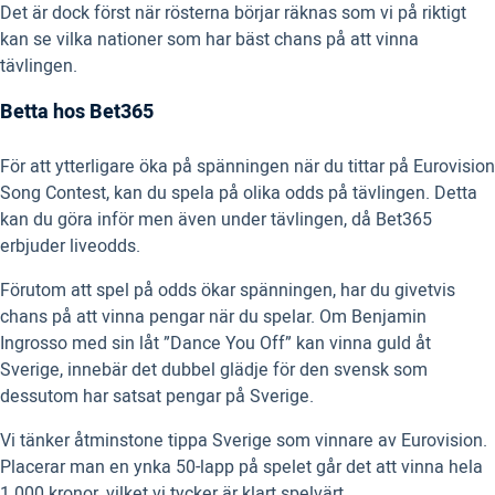
Det är dock först när rösterna börjar räknas som vi på riktigt
kan se vilka nationer som har bäst chans på att vinna
tävlingen.
Betta hos Bet365
För att ytterligare öka på spänningen när du tittar på Eurovision
Song Contest, kan du spela på olika odds på tävlingen. Detta
kan du göra inför men även under tävlingen, då Bet365
erbjuder liveodds.
Förutom att spel på odds ökar spänningen, har du givetvis
chans på att vinna pengar när du spelar. Om Benjamin
Ingrosso med sin låt ”Dance You Off” kan vinna guld åt
Sverige, innebär det dubbel glädje för den svensk som
dessutom har satsat pengar på Sverige.
Vi tänker åtminstone tippa Sverige som vinnare av Eurovision.
Placerar man en ynka 50-lapp på spelet går det att vinna hela
1 000 kronor, vilket vi tycker är klart spelvärt.