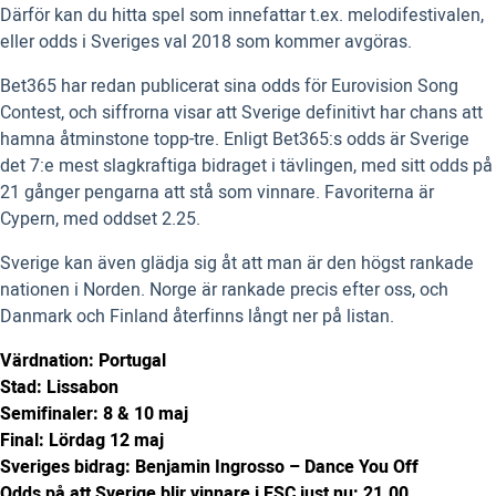
Därför kan du hitta spel som innefattar t.ex. melodifestivalen,
eller odds i Sveriges val 2018 som kommer avgöras.
Bet365 har redan publicerat sina odds för Eurovision Song
Contest, och siffrorna visar att Sverige definitivt har chans att
hamna åtminstone topp-tre. Enligt Bet365:s odds är Sverige
det 7:e mest slagkraftiga bidraget i tävlingen, med sitt odds på
21 gånger pengarna att stå som vinnare. Favoriterna är
Cypern, med oddset 2.25.
Sverige kan även glädja sig åt att man är den högst rankade
nationen i Norden. Norge är rankade precis efter oss, och
Danmark och Finland återfinns långt ner på listan.
Värdnation: Portugal
Stad: Lissabon
Semifinaler: 8 & 10 maj
Final: Lördag 12 maj
Sveriges bidrag: Benjamin Ingrosso – Dance You Off
Odds på att Sverige blir vinnare i ESC just nu: 21.00