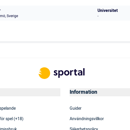
r
Universitet
mö, Sverige
-
Information
 spelande
Guider
för spel (+18)
Användningsvillkor
elmissbruk
Säkerhetspolicy