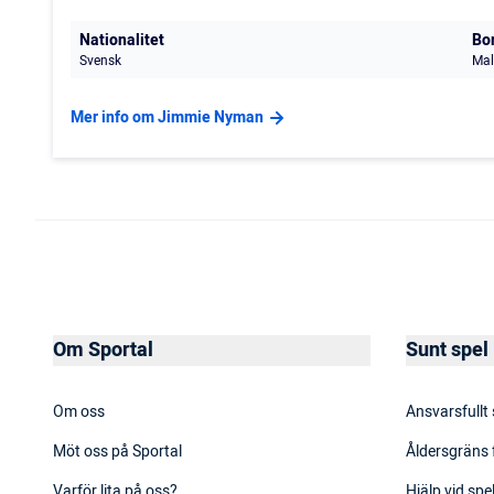
Nationalitet
Bo
Svensk
Mal
Mer info om Jimmie Nyman
Om Sportal
Sunt spel
Om oss
Ansvarsfullt
Möt oss på Sportal
Åldersgräns 
Varför lita på oss?
Hjälp vid sp