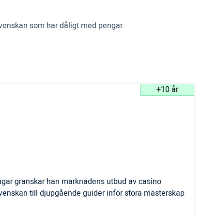
lsvenskan som har dåligt med pengar.
+10 år
ingar granskar han marknadens utbud av casino
svenskan till djupgående guider inför stora mästerskap