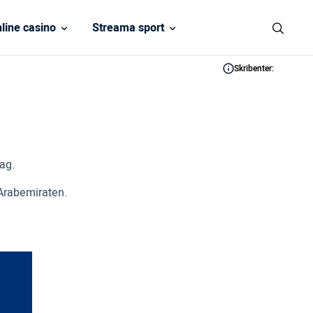
line casino
Streama sport
Skribenter:
lag.
 Arabemiraten.