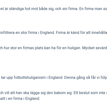
Det är ständiga hot mot både sig, och sin firma. En firma man som
 infiltrera en stor firma i England. Firma är känd för att inneh
och hur stor en firmas plats kan ha för en huligan. Mycket sevär
 upp fotbollshuliganism i England. Denna gång så får vi följa
h vill att han ska lägga sig den bakom sig. Ett beslut som inte är
satt i en firma i England.