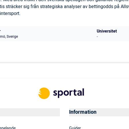
is sträcker sig från strategiska analyser av bettingodds på All
ntersport.
r
Universitet
mö, Sverige
-
Information
 spelande
Guider