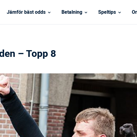
Jämför bäst odds
Betalning
Speltips
On
lden – Topp 8