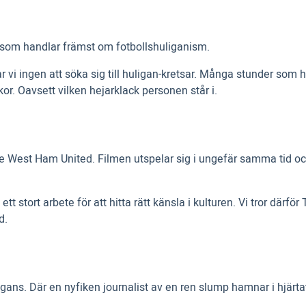
er som handlar främst om fotbollshuliganism.
r vi ingen att söka sig till huligan-kretsar. Många stunder som
r. Oavsett vilken hejarklack personen står i.
est Ham United. Filmen utspelar sig i ungefär samma tid och pl
tt stort arbete för att hitta rätt känsla i kulturen. Vi tror därf
d.
ans. Där en nyfiken journalist av en ren slump hamnar i hjärtat