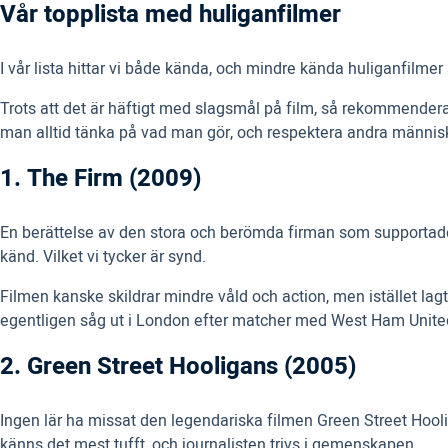
Vår topplista med huliganfilmer
I vår lista hittar vi både kända, och mindre kända huliganfilm
Trots att det är häftigt med slagsmål på film, så rekommendera
man alltid tänka på vad man gör, och respektera andra människo
1. The Firm (2009)
En berättelse av den stora och berömda firman som supportade W
känd. Vilket vi tycker är synd.
Filmen kanske skildrar mindre våld och action, men istället lagt e
egentligen såg ut i London efter matcher med West Ham Unite
2. Green Street Hooligans (2005)
Ingen lär ha missat den legendariska filmen Green Street Hoolig
känns det mest tufft, och journalisten trivs i gemenskapen.