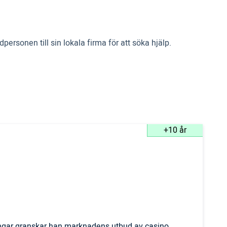
personen till sin lokala firma för att söka hjälp.
+10 år
ingar granskar han marknadens utbud av casino