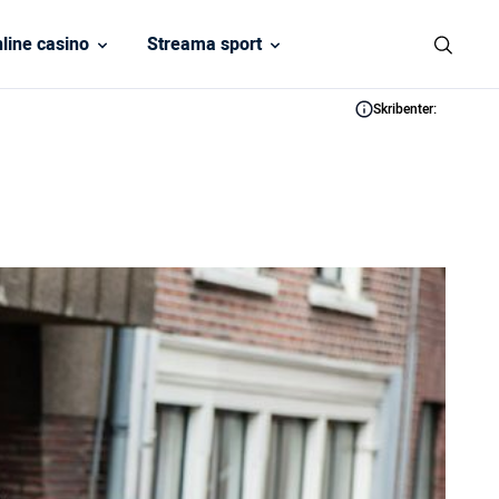
line casino
Streama sport
Skribenter: