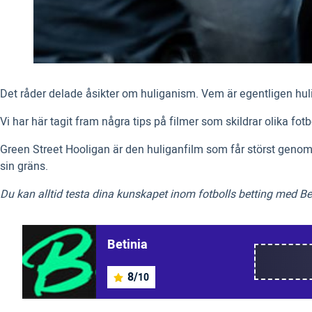
Det råder delade åsikter om huliganism. Vem är egentligen hulig
Vi har här tagit fram några tips på filmer som skildrar olika fo
Green Street Hooligan är den huliganfilm som får störst genombr
sin gräns.
Du kan alltid testa dina kunskapet inom fotbolls betting med Bet
Betinia
8/
10