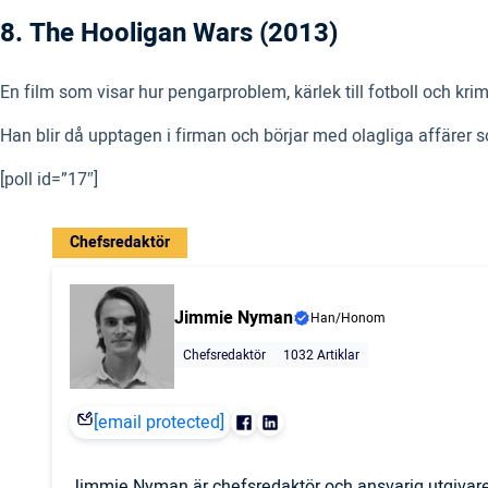
8. The Hooligan Wars (2013)
En film som visar hur pengarproblem, kärlek till fotboll och kri
Han blir då upptagen i firman och börjar med olagliga affärer so
[poll id=”17″]
Chefsredaktör
Jimmie Nyman
Han/Honom
Chefsredaktör
1032 Artiklar
[email protected]
Jimmie Nyman är chefsredaktör och ansvarig utgivare