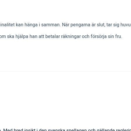
minalitet kan hänga i samman. När pengarna är slut, tar sig huvud
m ska hjälpa han att betalar räkningar och försörja sin fru.
. Med bred insikt i den svenska spellagen och gällande regler