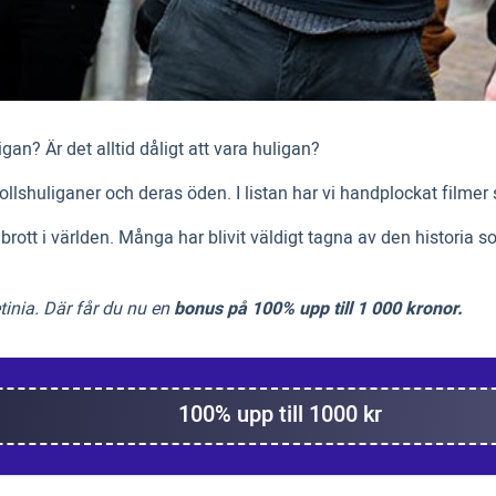
an? Är det alltid dåligt att vara huligan?
tbollshuliganer och deras öden. I listan har vi handplockat film
ott i världen. Många har blivit väldigt tagna av den historia so
inia. Där får du nu en
bonus på 100% upp till 1 000 kronor.
100% upp till 1000 kr