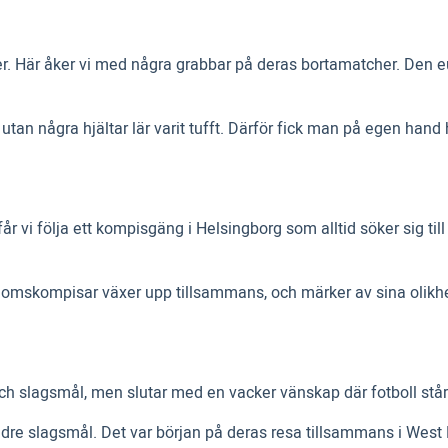
mer. Här åker vi med några grabbar på deras bortamatcher. Den
tan några hjältar lär varit tufft. Därför fick man på egen hand hi
 vi följa ett kompisgäng i Helsingborg som alltid söker sig till
rndomskompisar växer upp tillsammans, och märker av sina olikhe
h slagsmål, men slutar med en vacker vänskap där fotboll står
 mindre slagsmål. Det var början på deras resa tillsammans i W