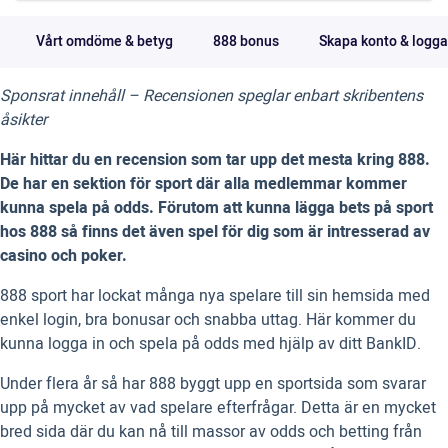
Vårt omdöme & betyg
888 bonus
Skapa konto & logga
Sponsrat innehåll – Recensionen speglar enbart skribentens
åsikter
Här hittar du en recension som tar upp det mesta kring 888.
De har en sektion för sport där alla medlemmar kommer
kunna spela på odds. Förutom att kunna lägga bets på sport
hos 888 så finns det även spel för dig som är intresserad av
casino och poker.
888 sport har lockat många nya spelare till sin hemsida med
enkel login, bra bonusar och snabba uttag. Här kommer du
kunna logga in och spela på odds med hjälp av ditt BankID.
Under flera år så har 888 byggt upp en sportsida som svarar
upp på mycket av vad spelare efterfrågar. Detta är en mycket
bred sida där du kan nå till massor av odds och betting från