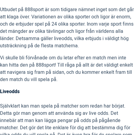
Utbudet på 888sport är som tidigare nämnet inget som det går
att klaga över. Variationen av olika sporter och ligor är enorm,
och de erbjuder spel på 24 olika sporter. Inom varje sport finns
det mängder av olika tävlingar och ligor från världens alla
länder. Detsamma gäller liveodds, vilka erbjuds i väldigt hög
utsträckning på de flesta matcherna.
Vi skulle bli förvånade om du letar efter en match men inte
kan hitta den på 888sport! Till råga på allt är det väldigt enkelt
att navigera sig fram på sidan, och du kommer enkelt fram till
den match du vill spela på.
Liveodds
Självklart kan man spela på matcher som redan har börjat.
Detta gör man genom att använda sig av live odds. Det
innebär att man kan lägga pengar på odds på pågående
matcher. Det gör det lite enklare för dig att bestämma dig för