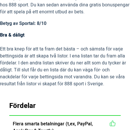
hos 888 sport. Du kan sedan använda dina gratis bonuspengar
för att spela på ett enormt utbud av bets.
Betyg av Sportal: 8/10
Bra & dåligt
Ett bra knep för att ta fram det bästa – och sämsta för varje
bettingsida är att skapa två listor. I ena listan tar du fram alla
fördelar. I den andra listan skriver du ner allt som du tycker är
dåligt. Till slut får du en lista där du kan väga för- och
nackdelar för varje bettingsida mot varandra. Du kan se våra
resultat från listor vi skapat för 888 sport i Sverige.
Fördelar
Flera smarta betalningar (t,ex, PayPal,