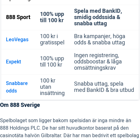
Spela med BankID,
100% upp
888 Sport
smidig oddssida &
till 100 kr
snabba uttag
100 kr i
Bra kampanjer, höga
LeoVegas
gratisspel
odds & snabba uttag
Ingen registrering,
100% upp
oddsboostar & låga
Expekt
till 100 kr
omsättningskrav
100 kr
Snabbare
Snabba uttag, spela
utan
med BankID & bra utbud
odds
insättning
Om 888 Sverige
Spelbolaget som ligger bakom spelsidan är inga mindre än
888 Holdings PLC. De har sitt huvudkontor baserat på den
casinotäta halvön Gilbraltar. Där har man bedrivit ett spelbolag