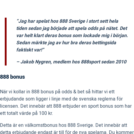
“Jag har spelat hos 888 Sverige i stort sett hela
tiden sedan jag började att spela odds på nätet. Det
var helt klart deras bonus som lockade mig i början.
Sedan märkte jag av hur bra deras bettingsida
faktiskt var!”
– Jakob Nygren, medlem hos 888sport sedan 2010
888 bonus
När vi kollar in 888 bonus på odds & bet så hittar vi ett
erbjudande som ligger i linje med de svenska reglerna för
licensen. Det innebär att 888 erbjuder en sport bonus som har
ett totalt värde på 100 kr.
Detta är en välkomstbonus hos 888 Sverige. Det innebär att
detta erbjudande endast är till för de nya spelarna. Du kommer