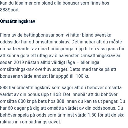
kan du läsa mer om bland alla bonusar som finns hos
888Sport.
Omsättningskrav
Flera av de bettingbonusar som vi hittar bland svenska
oddssidor har ett omsättningskrav. Det innebär att du måste
omsätta värdet av dina bonuspengar upp till en viss gräns för
att kunna göra ett uttag av dina vinster. Omsättningskrav är
sedan 2019 nästan alltid väldigt låga – eller inga
omsättningskrav överhuvudtaget. Detta med tanke på att
bonusens värde endast får uppgå till 100 kr.
888 har omsättningskrav som säger att du behöver omsätta
värdet av din bonus upp till x8. Det innebär att du behöver
omsätta 800 kr på bets hos 888 innan du kan ta ut pengar. Du
har 60 dagar på dig att omsätta värdet av din oddsbonus. Du
behöver spela på odds som är minst värda 1.80 för att de ska
räknas in i omsättningskravet.