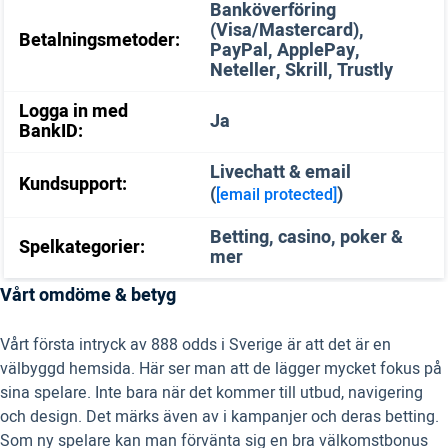
Banköverföring
(Visa/Mastercard),
Betalningsmetoder:
PayPal, ApplePay,
Neteller, Skrill, Trustly
Logga in med
Ja
BankID:
Livechatt & email
Kundsupport:
(
)
[email protected]
Betting, casino, poker &
Spelkategorier:
mer
Vårt omdöme & betyg
Vårt första intryck av 888 odds i Sverige är att det är en
välbyggd hemsida. Här ser man att de lägger mycket fokus på
sina spelare. Inte bara när det kommer till utbud, navigering
och design. Det märks även av i kampanjer och deras betting.
Som ny spelare kan man förvänta sig en bra välkomstbonus