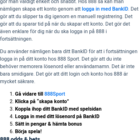
gör man väldigt enkelt och snabbt. Hos 888 så kan man
nämligen skapa ett konto genom att
logga in med BankID
. Det
gör att du slipper ta dig igenom en manuell registrering. Det
gör att du sparar tid på när du skapar ett konto. Det gör det
även enklare för dig när du ska logga in på 888 i
fortsättningen.
Du använder nämligen bara ditt BankID för att i fortsättningen
logga in på ditt konto hos 888 Sport. Det gör att du inte
behöver memorera lösenord eller användarnamn. Det är inte
bara smidigare. Det gör att ditt login och konto hos 888 är
mycket säkrare.
Gå vidare till
888Sport
Klicka på “skapa konto”
Koppla ihop ditt BankID med spelsidan
Logga in med ditt lösenord på BankID
Sätt in pengar & hämta bonus
Börja spela!
888 odds & bets