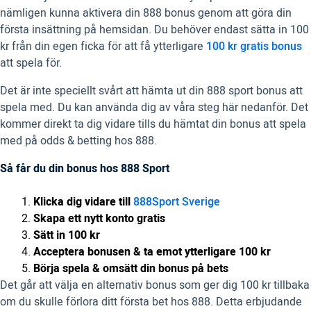
nämligen kunna aktivera din 888 bonus genom att göra din
första insättning på hemsidan. Du behöver endast sätta in 100
kr från din egen ficka för att få ytterligare
100 kr gratis bonus
att spela för.
Det är inte speciellt svårt att hämta ut din 888 sport bonus att
spela med. Du kan använda dig av våra steg här nedanför. Det
kommer direkt ta dig vidare tills du hämtat din bonus att spela
med på odds & betting hos 888.
Så får du din bonus hos 888 Sport
Klicka dig vidare till
888Sport Sverige
Skapa ett nytt konto gratis
Sätt in 100 kr
Acceptera bonusen & ta emot ytterligare 100 kr
Börja spela & omsätt din bonus på bets
Det går att välja en alternativ bonus som ger dig 100 kr tillbaka
om du skulle förlora ditt första bet hos 888. Detta erbjudande