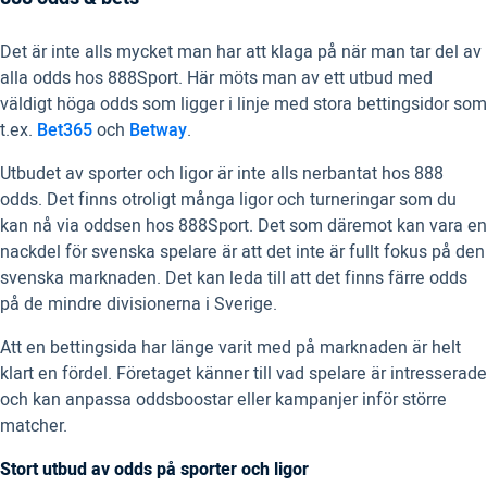
Det är inte alls mycket man har att klaga på när man tar del av
alla odds hos 888Sport. Här möts man av ett utbud med
väldigt höga odds som ligger i linje med stora bettingsidor som
t.ex.
Bet365
och
Betway
.
Utbudet av sporter och ligor är inte alls nerbantat hos 888
odds. Det finns otroligt många ligor och turneringar som du
kan nå via oddsen hos 888Sport. Det som däremot kan vara en
nackdel för svenska spelare är att det inte är fullt fokus på den
svenska marknaden. Det kan leda till att det finns färre odds
på de mindre divisionerna i Sverige.
Att en bettingsida har länge varit med på marknaden är helt
klart en fördel. Företaget känner till vad spelare är intresserade
och kan anpassa oddsboostar eller kampanjer inför större
matcher.
Stort utbud av odds på sporter och ligor