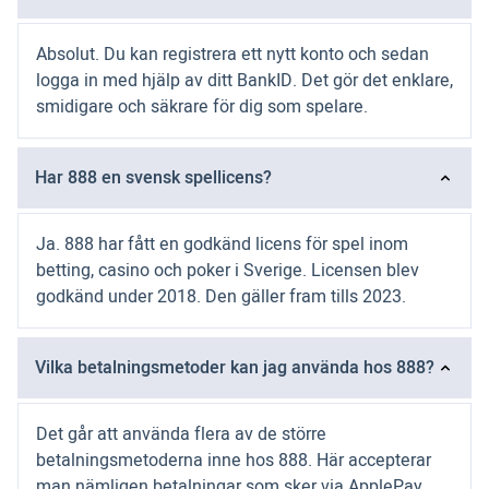
Absolut. Du kan registrera ett nytt konto och sedan
logga in med hjälp av ditt BankID. Det gör det enklare,
smidigare och säkrare för dig som spelare.
Har 888 en svensk spellicens?
Ja. 888 har fått en godkänd licens för spel inom
betting, casino och poker i Sverige. Licensen blev
godkänd under 2018. Den gäller fram tills 2023.
Vilka betalningsmetoder kan jag använda hos 888?
Det går att använda flera av de större
betalningsmetoderna inne hos 888. Här accepterar
man nämligen betalningar som sker via ApplePay,