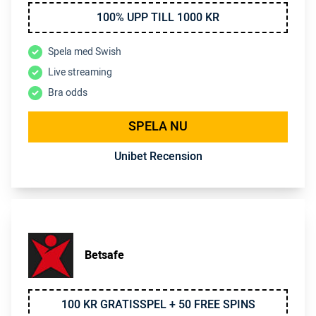
100% UPP TILL 1000 KR
Spela med Swish
Live streaming
Bra odds
SPELA NU
Unibet Recension
Betsafe
100 KR GRATISSPEL + 50 FREE SPINS