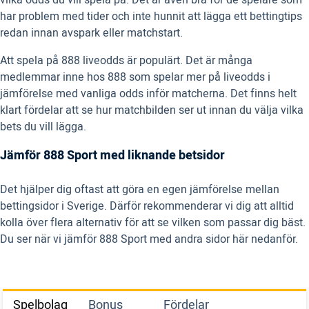
vilka odds du vill spela på. Det är även bra för de spelare som
har problem med tider och inte hunnit att lägga ett bettingtips
redan innan avspark eller matchstart.
Att spela på 888 liveodds är populärt. Det är många
medlemmar inne hos 888 som spelar mer på liveodds i
jämförelse med vanliga odds inför matcherna. Det finns helt
klart fördelar att se hur matchbilden ser ut innan du välja vilka
bets du vill lägga.
Jämför 888 Sport med liknande betsidor
Det hjälper dig oftast att göra en egen jämförelse mellan
bettingsidor i Sverige. Därför rekommenderar vi dig att alltid
kolla över flera alternativ för att se vilken som passar dig bäst.
Du ser när vi jämför 888 Sport med andra sidor här nedanför.
Spelbolag
Bonus
Fördelar