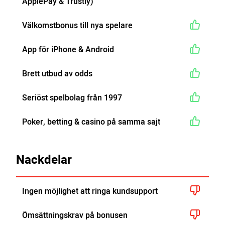
ApplePay & Trustly)
Välkomstbonus till nya spelare
App för iPhone & Android
Brett utbud av odds
Seriöst spelbolag från 1997
Poker, betting & casino på samma sajt
Nackdelar
Ingen möjlighet att ringa kundsupport
Ömsättningskrav på bonusen