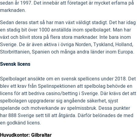
sedan år 1997. Det innebär att företaget är mycket erfarna på
marknaden.
Sedan deras start så har man växt väldigt stadigt. Det har idag
en stadig bit över 1000 anställda inom spelbolaget. Man har
växt och blivit stora på flera stora marknader. Inte bara inom
Sverige. De är även aktiva i övriga Norden, Tyskland, Holland,
Storbrittanien, Spanien och många andra länder inom Europa.
Svensk licens
Spelbolaget ansökte om en svensk spellicens under 2018. Det
blev ett krav från Spelinspektionen att spelbolag behövde en
licens för att bedriva casino/betting i Sverige. Där krävs det att
spelbolagen uppgraderar sig angående säkerhet, sjyst
spelande och motverkande av spelmissbruk. Dessa punkter
har 888 Sverige sett till att åtgärda. Därför belönades de med
en godkänd licens.
Huvudkontor: Gilbraltar