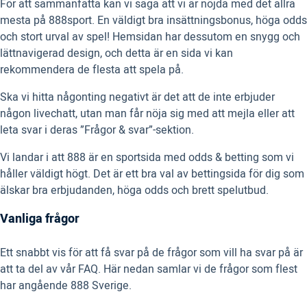
För att sammanfatta kan vi säga att vi är nöjda med det allra
mesta på 888sport. En väldigt bra insättningsbonus, höga odds
och stort urval av spel! Hemsidan har dessutom en snygg och
lättnavigerad design, och detta är en sida vi kan
rekommendera de flesta att spela på.
Ska vi hitta någonting negativt är det att de inte erbjuder
någon livechatt, utan man får nöja sig med att mejla eller att
leta svar i deras ”Frågor & svar”-sektion.
Vi landar i att 888 är en sportsida med odds & betting som vi
håller väldigt högt. Det är ett bra val av bettingsida för dig som
älskar bra erbjudanden, höga odds och brett spelutbud.
Vanliga frågor
Ett snabbt vis för att få svar på de frågor som vill ha svar på är
att ta del av vår FAQ. Här nedan samlar vi de frågor som flest
har angående 888 Sverige.