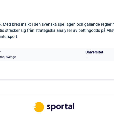
. Med bred insikt i den svenska spellagen och gällande regler
is sträcker sig från strategiska analyser av bettingodds på All
ntersport.
r
Universitet
mö, Sverige
-