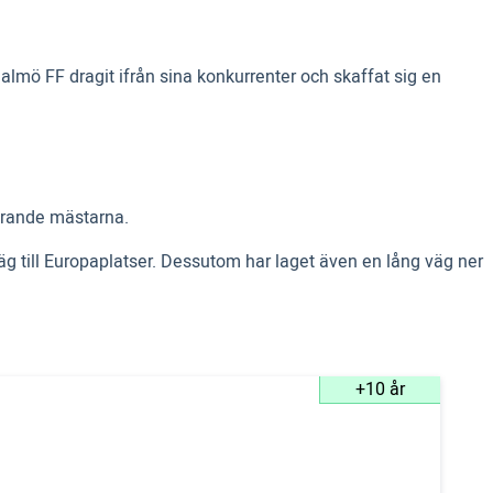
mö FF dragit ifrån sina konkurrenter och skaffat sig en
gerande mästarna.
väg till Europaplatser. Dessutom har laget även en lång väg ner
+10 år