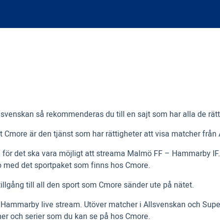
 Allsvenskan så rekommenderas du till en sajt som har alla de rät
tt Cmore är den tjänst som har rättigheter att visa matcher frå
 för det ska vara möjligt att streama Malmö FF – Hammarby IF. A
o med det sportpaket som finns hos Cmore.
gång till all den sport som Cmore sänder ute på nätet.
ö- Hammarby live stream. Utöver matcher i Allsvenskan och Sup
er och serier som du kan se på hos Cmore.