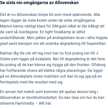
Se sista nio omgångarna av Allsvenskan
Det är nu Allsvenskan börjar bli som mest spännande. Alla
lagen lägger de sista krutet under de sista omgångarna.
Malmö känns väldigt klara för SM-guld vilket är lite tråkigt att
de varit så överlägsna. En tight finalkamp är alltid
underhållande. Men jakten på andraplatsen lever i allra högsta
grad samt kampen om att undvika degradering till Superettan.
Kalmar låg illa ute ett tag men har nu fyra poäng ner till J-
Södra som ligger på kvalplats. Ner till degradering är det hela
tio poäng så de kan känna sig trygga på den fronten. Elfsborg
har fortfarande chans att klättra några placeringar. De ligger
på en åttondeplats innan matchen och kan ta sig upp på en
femteplats med lite resultat med sig.
En annan het match som kommer att spelas denna helg i
Allsvenskan är stockholmsderbyt. Du kan läsa om hur du kan
streama Hammarby – AIK här.