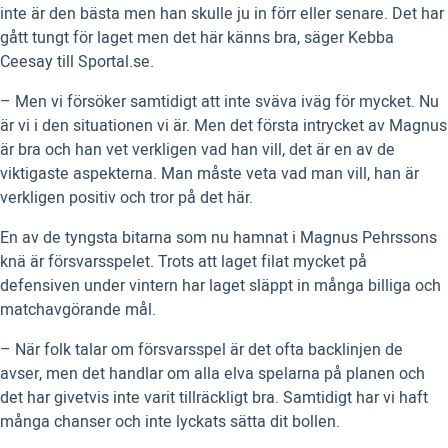
inte är den bästa men han skulle ju in förr eller senare. Det har
gått tungt för laget men det här känns bra, säger Kebba
Ceesay till Sportal.se.
– Men vi försöker samtidigt att inte sväva iväg för mycket. Nu
är vi i den situationen vi är. Men det första intrycket av Magnus
är bra och han vet verkligen vad han vill, det är en av de
viktigaste aspekterna. Man måste veta vad man vill, han är
verkligen positiv och tror på det här.
En av de tyngsta bitarna som nu hamnat i Magnus Pehrssons
knä är försvarsspelet. Trots att laget filat mycket på
defensiven under vintern har laget släppt in många billiga och
matchavgörande mål.
– När folk talar om försvarsspel är det ofta backlinjen de
avser, men det handlar om alla elva spelarna på planen och
det har givetvis inte varit tillräckligt bra. Samtidigt har vi haft
många chanser och inte lyckats sätta dit bollen.