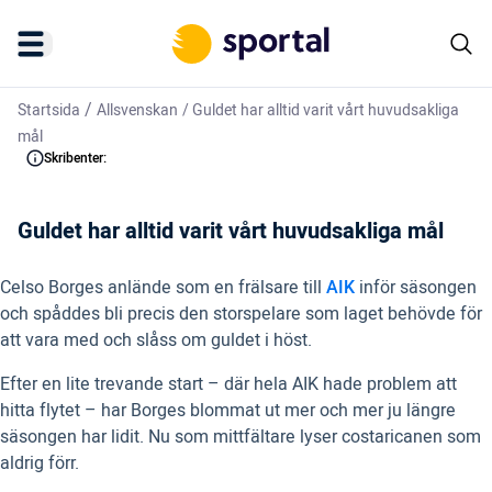
/
Startsida
Allsvenskan
/
Guldet har alltid varit vårt huvudsakliga
mål
Skribenter:
Guldet har alltid varit vårt huvudsakliga mål
Celso Borges anlände som en frälsare till
AIK
inför säsongen
och spåddes bli precis den storspelare som laget behövde för
att vara med och slåss om guldet i höst.
Efter en lite trevande start – där hela AIK hade problem att
hitta flytet – har Borges blommat ut mer och mer ju längre
säsongen har lidit. Nu som mittfältare lyser costaricanen som
aldrig förr.