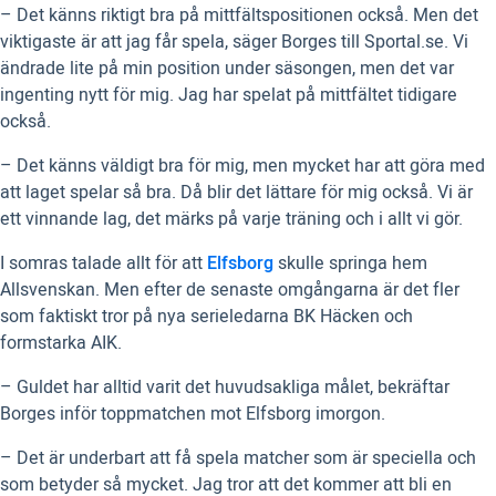
– Det känns riktigt bra på mittfältspositionen också. Men det
viktigaste är att jag får spela, säger Borges till Sportal.se. Vi
ändrade lite på min position under säsongen, men det var
ingenting nytt för mig. Jag har spelat på mittfältet tidigare
också.
– Det känns väldigt bra för mig, men mycket har att göra med
att laget spelar så bra. Då blir det lättare för mig också. Vi är
ett vinnande lag, det märks på varje träning och i allt vi gör.
I somras talade allt för att
Elfsborg
skulle springa hem
Allsvenskan. Men efter de senaste omgångarna är det fler
som faktiskt tror på nya serieledarna BK Häcken och
formstarka AIK.
– Guldet har alltid varit det huvudsakliga målet, bekräftar
Borges inför toppmatchen mot Elfsborg imorgon.
– Det är underbart att få spela matcher som är speciella och
som betyder så mycket. Jag tror att det kommer att bli en