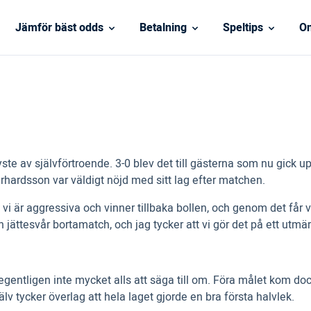
Jämför bäst odds
Betalning
Speltips
On
te av självförtroende. 3-0 blev det till gästerna som nu gick u
hardsson var väldigt nöjd med sitt lag efter matchen.
ra, vi är aggressiva och vinner tillbaka bollen, och genom det får 
 jättesvår bortamatch, och jag tycker att vi gör det på ett utmärk
gentligen inte mycket alls att säga till om. Föra målet kom dock
v tycker överlag att hela laget gjorde en bra första halvlek.