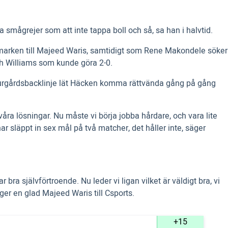
ara smågrejer som att inte tappa boll och så, sa han i halvtid.
r marken till Majeed Waris, samtidigt som Rene Makondele söker
oh Williams som kunde göra 2-0.
 Djurgårdsbacklinje lät Häcken komma rättvända gång på gång
svåra lösningar. Nu måste vi börja jobba hårdare, och vara lite
har släppt in sex mål på två matcher, det håller inte, säger
r bra självförtroende. Nu leder vi ligan vilket är väldigt bra, vi
äger en glad Majeed Waris till Csports.
+15