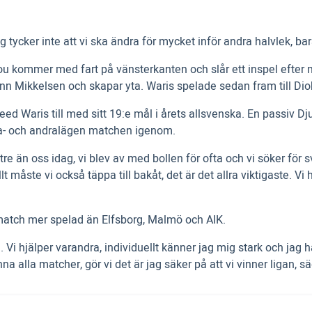
 Jag tycker inte att vi ska ändra för mycket inför andra halvlek, b
ivou kommer med fart på vänsterkanten och slår ett inspel efte
ann Mikkelsen och skapar yta. Waris spelade sedan fram till Di
eed Waris till med sitt 19:e mål i årets allsvenska. En passiv
ta- och andralägen matchen igenom.
tre än oss idag, vi blev av med bollen för ofta och vi söker för 
måste vi också täppa till bakåt, det är det allra viktigaste. Vi 
atch mer spelad än Elfsborg, Malmö och AIK.
a. Vi hjälper varandra, individuellt känner jag mig stark och jag ha
na alla matcher, gör vi det är jag säker på att vi vinner ligan, s