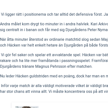
 Vi ligger rätt i positionerna och tar alltid det defensiva först.
Andra målet kom drygt tio minuter in i andra halvlek. Kari Ark
sig centralt in i banan och får med sig Djurgårdens Peter Nym
När åtta minuter återstod av ordinarie matchtid slog sedan Maj
och Häcken var helt enkelt hetare än Djurgården på både förs
 Vi gör fel saker och spelar ett avvaktande spel. Häcken var bät
rakare och ha lite mer framåtanda i passningsspelet. Framförallt 
Djurgårdens tränare Magnus Pehrsson efter matchen.
Nu leder Häcken guldstriden med en poäng, dock har man en m
 Inför varje match är alla väldigt motiverade vilket är väldigt br
har stor chans att vinna allt. Vi måste koncentrera oss på att vin