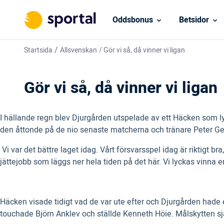
Oddsbonus
Betsidor
/
Startsida
Allsvenskan
/
Gör vi så, då vinner vi ligan
Gör vi så, då vinner vi ligan
I hällande regn blev Djurgården utspelade av ett Häcken som lys
den åttonde på de nio senaste matcherna och tränare Peter Ger
 Vi var det bättre laget idag. Vårt försvarsspel idag är riktigt b
jättejobb som läggs ner hela tiden på det här. Vi lyckas vinna en
Häcken visade tidigt vad de var ute efter och Djurgården hade e
touchade Björn Anklev och ställde Kenneth Höie. Målskytten själ