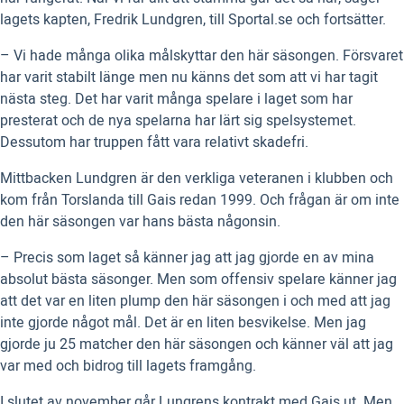
lagets kapten, Fredrik Lundgren, till Sportal.se och fortsätter.
– Vi hade många olika målskyttar den här säsongen. Försvaret
har varit stabilt länge men nu känns det som att vi har tagit
nästa steg. Det har varit många spelare i laget som har
presterat och de nya spelarna har lärt sig spelsystemet.
Dessutom har truppen fått vara relativt skadefri.
Mittbacken Lundgren är den verkliga veteranen i klubben och
kom från Torslanda till Gais redan 1999. Och frågan är om inte
den här säsongen var hans bästa någonsin.
– Precis som laget så känner jag att jag gjorde en av mina
absolut bästa säsonger. Men som offensiv spelare känner jag
att det var en liten plump den här säsongen i och med att jag
inte gjorde något mål. Det är en liten besvikelse. Men jag
gjorde ju 25 matcher den här säsongen och känner väl att jag
var med och bidrog till lagets framgång.
I slutet av november går Lungrens kontrakt med Gais ut. Men