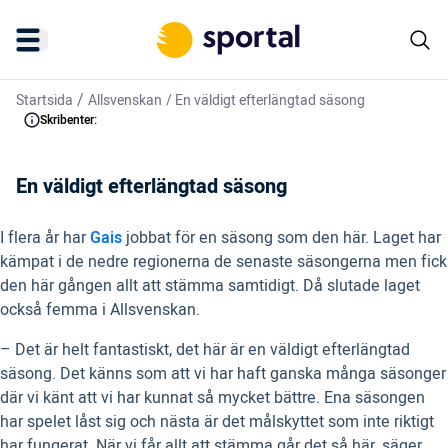
/
Startsida
Allsvenskan
/
En väldigt efterlängtad säsong
Skribenter:
En väldigt efterlängtad säsong
I flera år har
Gais
jobbat för en säsong som den här. Laget har
kämpat i de nedre regionerna de senaste säsongerna men fick
den här gången allt att stämma samtidigt. Då slutade laget
också femma i Allsvenskan.
– Det är helt fantastiskt, det här är en väldigt efterlängtad
säsong. Det känns som att vi har haft ganska många säsonger
där vi känt att vi har kunnat så mycket bättre. Ena säsongen
har spelet låst sig och nästa är det målskyttet som inte riktigt
har fungerat. När vi får allt att stämma går det så här, säger