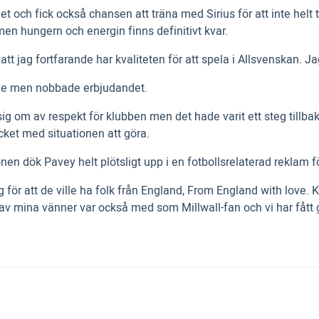
t och fick också chansen att träna med Sirius för att inte helt 
 men hungern och energin finns definitivt kvar.
tt jag fortfarande har kvaliteten för att spela i Allsvenskan. Ja
rige men nobbade erbjudandet.
ör sig om av respekt för klubben men det hade varit ett steg till
ycket med situationen att göra.
nen dök Pavey helt plötsligt upp i en fotbollsrelaterad reklam f
g för att de ville ha folk från England, From England with love. 
n av mina vänner var också med som Millwall-fan och vi har fåt