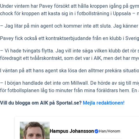
Under vintern har Pavey försökt att hålla kroppen igång på gyme
chock för kroppen att kasta sig in i fotbollsträning i Uppsala –
– Jag litar på min agent och kommer inte att sluta. Jag känner a
Pavey fick också ett kontraktserbjudande från en klubb i Sve
– Vi hade tvingats flytta. Jag vill inte säga vilken klubb det r
föredragit ett tvåårskontrakt, som det var i AIK, men det har m
I väntan på att hans agent ska lösa den alltmer prekära situatio
– I början handlade det inte om Millwall. De hörde av sig till mi
för fotbollsplanen låg tio minuter från mina föräldrars hem. E
Vill du blogga om AIK på Sportal.se?
Mejla redaktionen!
Hampus Johansson
Han/Honom