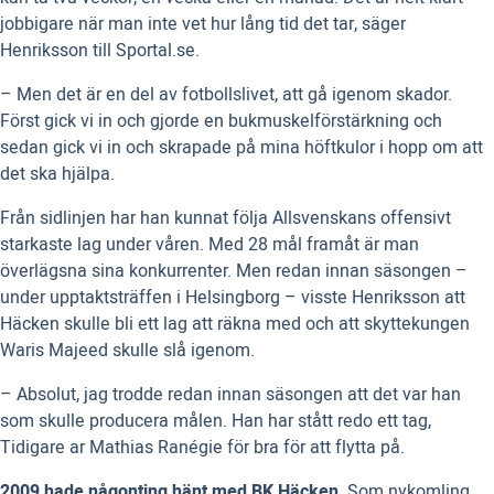
jobbigare när man inte vet hur lång tid det tar, säger
Henriksson till Sportal.se.
– Men det är en del av fotbollslivet, att gå igenom skador.
Först gick vi in och gjorde en bukmuskelförstärkning och
sedan gick vi in och skrapade på mina höftkulor i hopp om att
det ska hjälpa.
Från sidlinjen har han kunnat följa Allsvenskans offensivt
starkaste lag under våren. Med 28 mål framåt är man
överlägsna sina konkurrenter. Men redan innan säsongen –
under upptaktsträffen i Helsingborg – visste Henriksson att
Häcken skulle bli ett lag att räkna med och att skyttekungen
Waris Majeed skulle slå igenom.
– Absolut, jag trodde redan innan säsongen att det var han
som skulle producera målen. Han har stått redo ett tag,
Tidigare ar Mathias Ranégie för bra för att flytta på.
2009 hade någonting hänt med BK Häcken
. Som nykomling