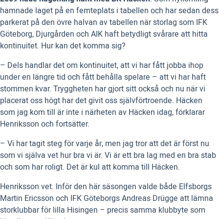
hamnade laget på en femteplats i tabellen och har sedan dess
parkerat på den övre halvan av tabellen när storlag som IFK
Göteborg, Djurgården och AIK haft betydligt svårare att hitta
kontinuitet. Hur kan det komma sig?
– Dels handlar det om kontinuitet, att vi har fått jobba ihop
under en längre tid och fått behålla spelare – att vi har haft
stommen kvar. Tryggheten har gjort sitt också och nu när vi
placerat oss högt har det givit oss självförtroende. Häcken
som jag kom till är inte i närheten av Häcken idag, förklarar
Henriksson och fortsätter.
– Vi har tagit steg för varje år, men jag tror att det är först nu
som vi själva vet hur bra vi är. Vi är ett bra lag med en bra stab
och som har roligt. Det är kul att komma till Häcken.
Henriksson vet. Inför den här säsongen valde både Elfsborgs
Martin Ericsson och IFK Göteborgs Andreas Drügge att lämna
storklubbar för lilla Hisingen – precis samma klubbyte som