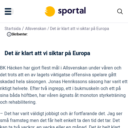
/
Startsida
Allsvenskan
/
Det är klart att vi siktar på Europa
Skribenter:
Det är klart att vi siktar på Europa
BK Häcken har gjort flest mål i Allsvenskan under våren och
det trots att en av lagets viktigatse offensiva spelare gått
skadad hela säsongen. Jonas Henrikssons säsong har varit ett
riktigt helvete. Efter två ingrepp, ett i bukmuskeln och ett på
sina båda höftben, har våren ägnats åt monoton styrketräning
och rehabilitering.
– Det har varit väldigt jobbigt och är fortfarande det. Jag ser
små framsteg men det får helt enkelt ta den tid det tar. Det
kan ta två veckor, en vecka eller en månad. Det är helt klart