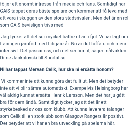
följer ett enormt intresse från media och fans. Samtidigt har
GAIS tappat deras bäste spelare och kommer att få leva med
att vara i skuggan av den stora stadsrivalen. Men det är en roll
som GAIS bevisligen trivs med.
 Jag tycker att det ser mycket bättre ut än i fjol. Vi har lagt om
träningen jämfört med tidigare år. Nu är det tuffare och mera
intensivt. Det passar oss, och det ser bra ut, säger målvakten
Dime Jankulovski till Sportal.se
Ni har tappat Mervan Celik, hur ska ni ersätta honom?
 Vi kommer inte att kunna göra det fullt ut. Men det betyder
inte att vi blir sämre automatiskt. Exempelvis Helsingborg har
väl aldrig kunnat ersätta Henrik Larsson. Men det har ju gått
bra för dem ändå. Samtidigt tycker jag att det är ett
styrkebesked av oss som klubb. Att kunna leverera talanger
som Celik till en storklubb som Glasgow Rangers är positivt.
Det betyder att vi har en bra utveckling på spelarna här.