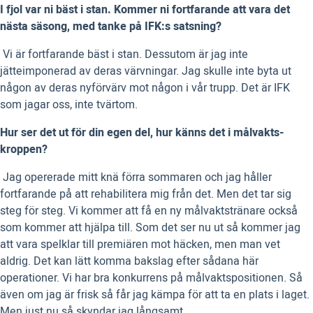
I fjol var ni bäst i stan. Kommer ni fortfarande att vara det
nästa säsong, med tanke på IFK:s satsning?
 Vi är fortfarande bäst i stan. Dessutom är jag inte
jätteimponerad av deras värvningar. Jag skulle inte byta ut
någon av deras nyförvärv mot någon i vår trupp. Det är IFK
som jagar oss, inte tvärtom.
Hur ser det ut för din egen del, hur känns det i målvakts-
kroppen?
 Jag opererade mitt knä förra sommaren och jag håller
fortfarande på att rehabilitera mig från det. Men det tar sig
steg för steg. Vi kommer att få en ny målvaktstränare också
som kommer att hjälpa till. Som det ser nu ut så kommer jag
att vara spelklar till premiären mot häcken, men man vet
aldrig. Det kan lätt komma bakslag efter sådana här
operationer. Vi har bra konkurrens på målvaktspositionen. Så
även om jag är frisk så får jag kämpa för att ta en plats i laget.
Men just nu så skyndar jag långsamt.