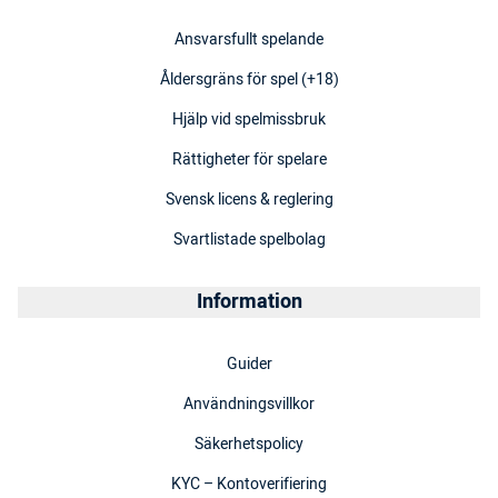
Ansvarsfullt spelande
Åldersgräns för spel (+18)
Hjälp vid spelmissbruk
Rättigheter för spelare
Svensk licens & reglering
Svartlistade spelbolag
Information
Guider
Användningsvillkor
Säkerhetspolicy
KYC – Kontoverifiering