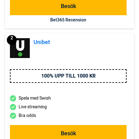
Besök
Bet365 Recension
2
Unibet
100% UPP TILL 1000 KR
Spela med Swish
Live streaming
Bra odds
Besök