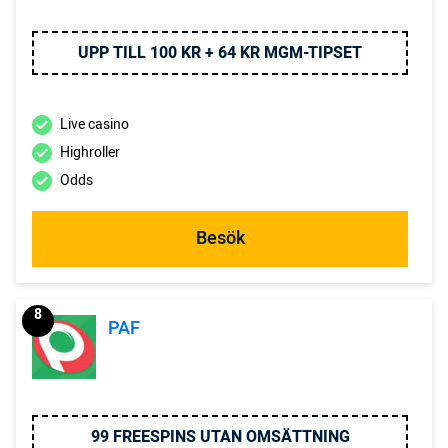
UPP TILL 100 KR + 64 KR MGM-TIPSET
Live casino
Highroller
Odds
Besök
8
PAF
99 FREESPINS UTAN OMSÄTTNING