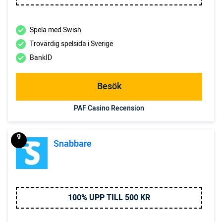
Spela med Swish
Trovärdig spelsida i Sverige
BankID
Besök
PAF Casino Recension
9
Snabbare
100% UPP TILL 500 KR