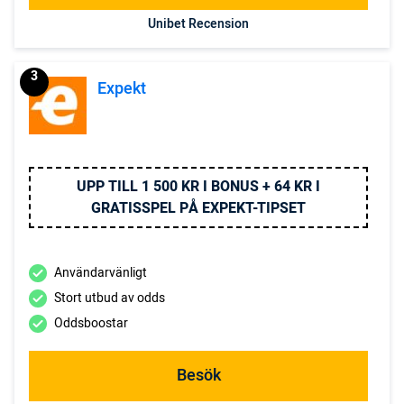
Unibet Recension
3
Expekt
UPP TILL 1 500 KR I BONUS + 64 KR I
GRATISSPEL PÅ EXPEKT-TIPSET
Användarvänligt
Stort utbud av odds
Oddsboostar
Besök