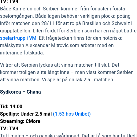
TV: TV4
Både Kamerun och Serbien kommer från förluster i första
spelomgången. Båda lagen behöver verkligen plocka poäng
inför matchen den 28/11 för att ro på Brasilien och Schweiz i
grupptabellen. Liten fördel för Serbien som har en något bättre
spelartrupp i VM
. Ett frågetecken finns för den notoriska
målskytten Aleksandar Mitrovic som arbetar med en
irriterande fotskada.
Vi tror att Serbien lyckas att vinna matchen till slut. Det
kommer troligen sitta långt inne – men visst kommer Serbien
att vinna matchen. Vi spelar på en rak 2:a i matchen.
Sydkorea – Ghana
Tid: 14:00
Speltips: Under 2.5 mål
(1.53 hos Unibet)
Streaming: CMore
TV: TV4
Tuff match – och ganska svårtippad. Det är få som har full koll