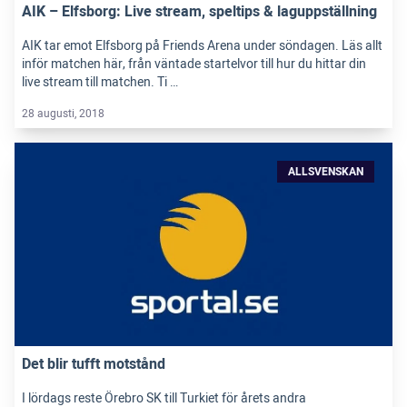
AIK – Elfsborg: Live stream, speltips & laguppställning
AIK tar emot Elfsborg på Friends Arena under söndagen. Läs allt
inför matchen här, från väntade startelvor till hur du hittar din
live stream till matchen. Ti …
28 augusti, 2018
ALLSVENSKAN
Det blir tufft motstånd
I lördags reste Örebro SK till Turkiet för årets andra