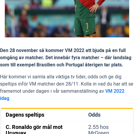
Den 28 november så kommer VM 2022 att bjuda på en full
omgång av matcher. Det innebär fyra matcher – där landslag
som till exempel Brasilien och Portugal återigen tar plats.
Här kommer vi samla alla viktiga tv tider, odds och ge dig
speltips inför VM matcher den 28/11. Kolla in vad du har att se
framemot under dagen i vår sammanställning av
VM 2022
idag
.
Dagens speltips
Odds
C. Ronaldo gör mål mot
2.55 hos
Uruguay
MrGreen