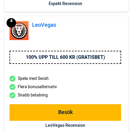
Expekt Recension
4
LeoVegas
100% UPP TILL 600 KR (GRATISBET)
Spela med Swish
Flera bonusalternativ
Snabb betalning
Besök
LeoVegas Recension