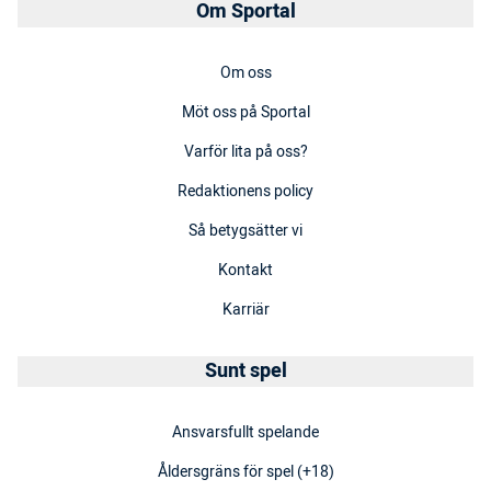
Om Sportal
Om oss
Möt oss på Sportal
Varför lita på oss?
Redaktionens policy
Så betygsätter vi
Kontakt
Karriär
Sunt spel
Ansvarsfullt spelande
Åldersgräns för spel (+18)