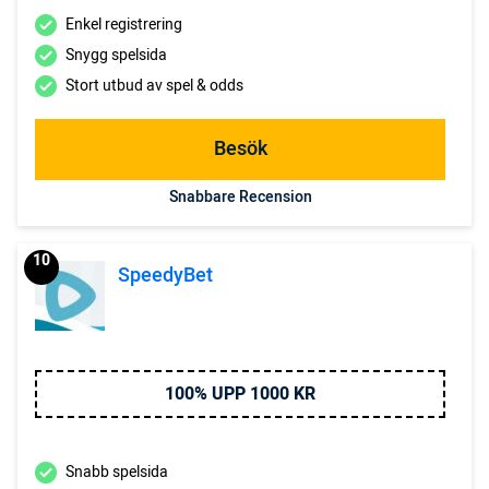
Enkel registrering
Snygg spelsida
Stort utbud av spel & odds
Besök
Snabbare Recension
10
SpeedyBet
100% UPP 1000 KR
Snabb spelsida