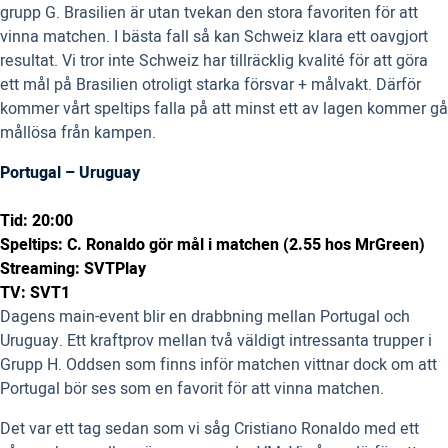
grupp G. Brasilien är utan tvekan den stora favoriten för att
vinna matchen. I bästa fall så kan Schweiz klara ett oavgjort
resultat. Vi tror inte Schweiz har tillräcklig kvalité för att göra
ett mål på Brasilien otroligt starka försvar + målvakt. Därför
kommer vårt speltips falla på att minst ett av lagen kommer gå
mållösa från kampen.
Portugal – Uruguay
Tid: 20:00
Speltips: C. Ronaldo gör mål i matchen (2.55 hos MrGreen)
Streaming: SVTPlay
TV: SVT1
Dagens main-event blir en drabbning mellan Portugal och
Uruguay. Ett kraftprov mellan två väldigt intressanta trupper i
Grupp H. Oddsen som finns inför matchen vittnar dock om att
Portugal bör ses som en favorit för att vinna matchen.
Det var ett tag sedan som vi såg Cristiano Ronaldo med ett