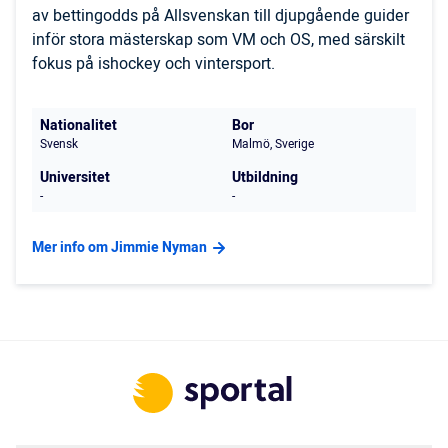
av bettingodds på Allsvenskan till djupgående guider
inför stora mästerskap som VM och OS, med särskilt
fokus på ishockey och vintersport.
Nationalitet
Bor
Svensk
Malmö, Sverige
Universitet
Utbildning
-
-
Mer info om Jimmie Nyman