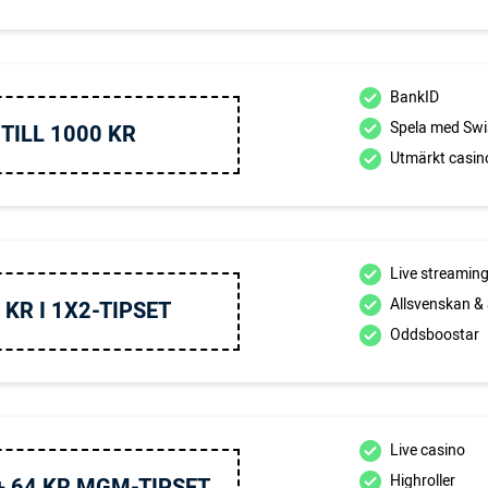
BankID
Spela med Sw
TILL 1000 KR
Utmärkt casin
Live streamin
Allsvenskan &
 KR I 1X2-TIPSET
Oddsboostar
Live casino
Highroller
 + 64 KR MGM-TIPSET