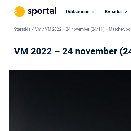
Oddsbonus
Betsidor
/
Startsida
Vm
/
VM 2022 – 24 november (24/11) – Matcher, odd
VM 2022 – 24 november (24/