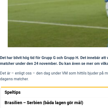
Det har blivit hög tid för Grupp G och Grupp H. Det innebär at
matcher under den 24 november. Du kan även se mer om vilka
Det är – enligt oss – den dag under VM som hittils bjuder på me
dagens matcher.
Speltips
Brasilien – Serbien (båda lagen gör mål)