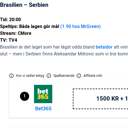
Brasilien – Serbien
Tid: 20:00
Speltips: Båda lagen gör mål
(1.90 hos MrGreen)
Stream: CMore
TV: TV4
Brasilien är det laget som har lägst odds bland
betsidor
att vin
slut – men i Serbien finns Aleksandar Mitrovic som vi tror kom
Hur vi sätter betyg
Spelberoende
Affiliate info
1
1500 KR + 
Bet365