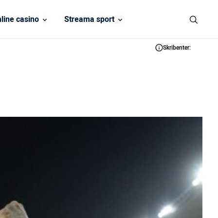
line casino
Streama sport
Skribenter: