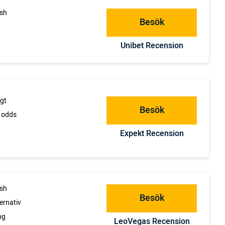
ish
Besök
g
Unibet Recension
gt
Besök
v odds
Expekt Recension
ish
Besök
ernativ
ng
LeoVegas Recension