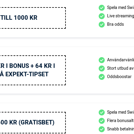
Spela med Sw
Live streamin
TILL 1000 KR
Bra odds
Användarvänli
R I BONUS + 64 KR I
Stort utbud a
Å EXPEKT-TIPSET
Oddsboostar
Spela med Sw
Flera bonusalt
600 KR (GRATISBET)
Snabb betalni