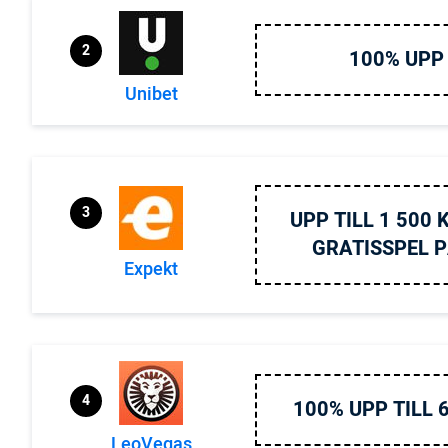
2
100% UPP 
Unibet
3
UPP TILL 1 500 K
GRATISSPEL P
Expekt
4
100% UPP TILL 
LeoVegas