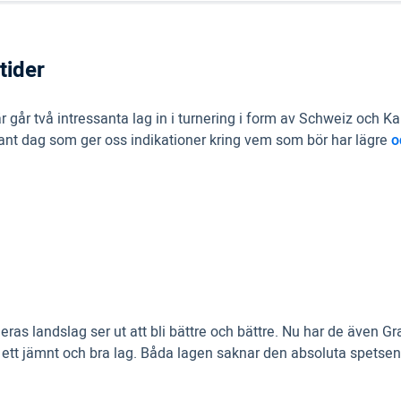
tider
är går två intressanta lag in i turnering i form av Schweiz oc
sant dag som ger oss indikationer kring vem som bör har lägre
o
eras landslag ser ut att bli bättre och bättre. Nu har de även 
ett jämnt och bra lag. Båda lagen saknar den absoluta spetsen f