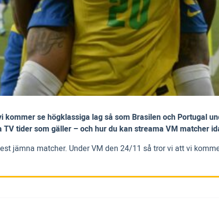
t vi kommer se högklassiga lag så som Brasilen och Portugal un
 TV tider som gäller – och hur du kan streama VM matcher i
st jämna matcher. Under VM den 24/11 så tror vi att vi kommer se