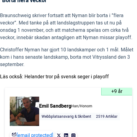
”Borta flera veckor”
Braunschweig skriver fortsatt att Nyman blir borta i ”flera
veckor”. Med tanke på att landslagstruppen tas ut nu på
onsdag 1 november, och att matcherna spelas om cirka två
veckor, innebär skadan antagligen att Nyman missar playoff.
Christoffer Nyman har gjort 10 landskamper och 1 mål. Målet
kom i hans senaste landskamp, borta mot Vitryssland den 3
september.
Läs också: Helander tror på svensk seger i playoff
+9 år
Emil Sandberg
Han/Honom
Webbplatsansvarig & Skribent
2519 Artiklar
[email protected]