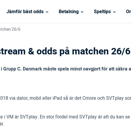
Jämför bäst odds
Betalning
Speltips
On
atchen 26/6
stream & odds på matchen 26/6
i Grupp C. Danmark måste spela minst oavgjort för att säkra a
8 via dator, mobil eller iPad så är det Cmore och SVTplay som 
i VM är SVTplay. En stor fördel med SVTplay är att du kan se 
r.