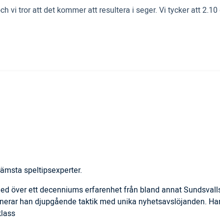
och vi tror att det kommer att resultera i seger. Vi tycker att 2
ämsta speltipsexperter.
 med över ett decenniums erfarenhet från bland annat Sundsval
inerar han djupgående taktik med unika nyhetsavslöjanden. Han
klass