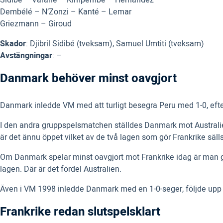
Sidibé – Varane – Kimpembe – Hernández
Dembélé – N’Zonzi – Kanté – Lemar
Griezmann – Giroud
Skador
: Djibril Sidibé (tveksam), Samuel Umtiti (tveksam)
Avstängningar
: –
Danmark behöver minst oavgjort
Danmark inledde VM med att turligt besegra Peru med 1-0, efte
I den andra gruppspelsmatchen ställdes Danmark mot Australi
är det ännu öppet vilket av de två lagen som gör Frankrike sälls
Om Danmark spelar minst oavgjort mot Frankrike idag är man ga
lagen. Där är det fördel Australien.
Även i VM 1998 inledde Danmark med en 1-0-seger, följde upp 
Frankrike redan slutspelsklart