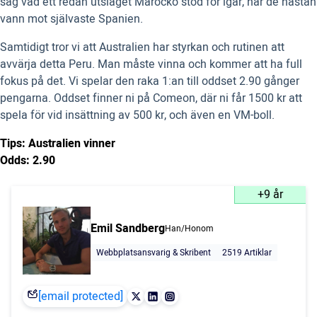
såg vad ett redan utslaget Marocko stod för igår, när de nästan
vann mot självaste Spanien.
Samtidigt tror vi att Australien har styrkan och rutinen att
avvärja detta Peru. Man måste vinna och kommer att ha full
fokus på det. Vi spelar den raka 1:an till oddset 2.90 gånger
pengarna. Oddset finner ni på Comeon, där ni får 1500 kr att
spela för vid insättning av 500 kr, och även en VM-boll.
Tips: Australien vinner
Odds: 2.90
+9 år
Emil Sandberg
Han/Honom
Webbplatsansvarig & Skribent
2519 Artiklar
[email protected]