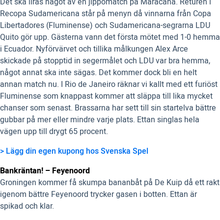
Det ska liras något av en jippomatch på Maracana. Returen i
Recopa Sudamericana står på menyn då vinnarna från Copa
Libertadores (Fluminense) och Sudamericana-segrarna LDU
Quito gör upp. Gästerna vann det första mötet med 1-0 hemma
i Ecuador. Nyförvärvet och tillika målkungen Alex Arce
skickade på stopptid in segermålet och LDU var bra hemma,
något annat ska inte sägas. Det kommer dock bli en helt
annan match nu. I Rio de Janeiro räknar vi kallt med ett furiöst
Fluminense som knappast kommer att släppa till lika mycket
chanser som senast. Brassarna har sett till sin startelva bättre
gubbar på mer eller mindre varje plats. Ettan singlas hela
vägen upp till drygt 65 procent.
> Lägg din egen kupong hos Svenska Spel
Bankräntan! – Feyenoord
Groningen kommer få skumpa bananbåt på De Kuip då ett rakt
igenom bättre Feyenoord trycker gasen i botten. Ettan är
spikad och klar.