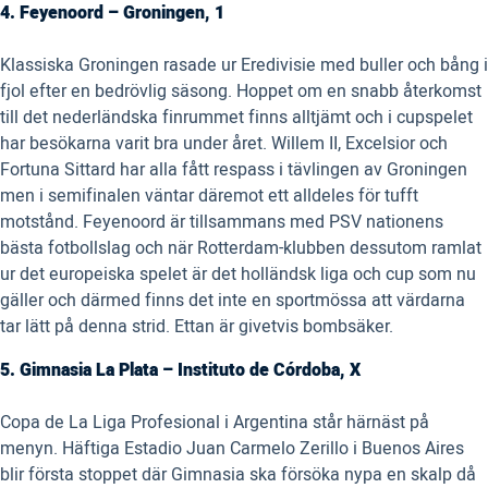
4. Feyenoord – Groningen, 1
Klassiska Groningen rasade ur Eredivisie med buller och bång i
fjol efter en bedrövlig säsong. Hoppet om en snabb återkomst
till det nederländska finrummet finns alltjämt och i cupspelet
har besökarna varit bra under året. Willem II, Excelsior och
Fortuna Sittard har alla fått respass i tävlingen av Groningen
men i semifinalen väntar däremot ett alldeles för tufft
motstånd. Feyenoord är tillsammans med PSV nationens
bästa fotbollslag och när Rotterdam-klubben dessutom ramlat
ur det europeiska spelet är det holländsk liga och cup som nu
gäller och därmed finns det inte en sportmössa att värdarna
tar lätt på denna strid. Ettan är givetvis bombsäker.
5. Gimnasia La Plata – Instituto de Córdoba, X
Copa de La Liga Profesional i Argentina står härnäst på
menyn. Häftiga Estadio Juan Carmelo Zerillo i Buenos Aires
blir första stoppet där Gimnasia ska försöka nypa en skalp då