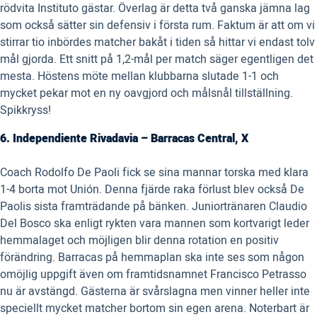
rödvita Instituto gästar. Överlag är detta två ganska jämna lag
som också sätter sin defensiv i första rum. Faktum är att om vi
stirrar tio inbördes matcher bakåt i tiden så hittar vi endast tolv
mål gjorda. Ett snitt på 1,2-mål per match säger egentligen det
mesta. Höstens möte mellan klubbarna slutade 1-1 och
mycket pekar mot en ny oavgjord och målsnål tillställning.
Spikkryss!
6. Independiente Rivadavia – Barracas Central, X
Coach Rodolfo De Paoli fick se sina mannar torska med klara
1-4 borta mot Unión. Denna fjärde raka förlust blev också De
Paolis sista framträdande på bänken. Juniortränaren Claudio
Del Bosco ska enligt rykten vara mannen som kortvarigt leder
hemmalaget och möjligen blir denna rotation en positiv
förändring. Barracas på hemmaplan ska inte ses som någon
omöjlig uppgift även om framtidsnamnet Francisco Petrasso
nu är avstängd. Gästerna är svårslagna men vinner heller inte
speciellt mycket matcher bortom sin egen arena. Noterbart är