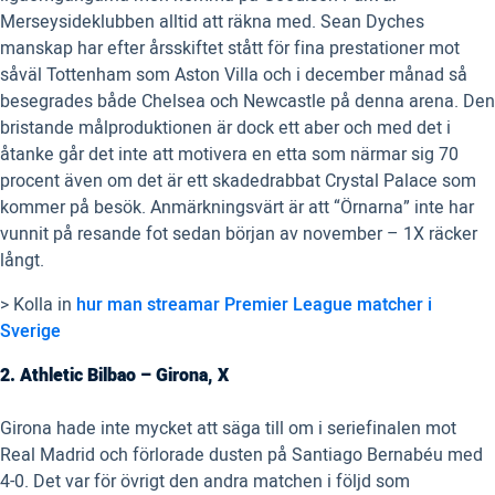
Merseysideklubben alltid att räkna med. Sean Dyches
manskap har efter årsskiftet stått för fina prestationer mot
såväl Tottenham som Aston Villa och i december månad så
besegrades både Chelsea och Newcastle på denna arena. Den
bristande målproduktionen är dock ett aber och med det i
åtanke går det inte att motivera en etta som närmar sig 70
procent även om det är ett skadedrabbat Crystal Palace som
kommer på besök. Anmärkningsvärt är att “Örnarna” inte har
vunnit på resande fot sedan början av november – 1X räcker
långt.
> Kolla in
hur man streamar Premier League matcher i
Sverige
2. Athletic Bilbao – Girona, X
Girona hade inte mycket att säga till om i seriefinalen mot
Real Madrid och förlorade dusten på Santiago Bernabéu med
4-0. Det var för övrigt den andra matchen i följd som