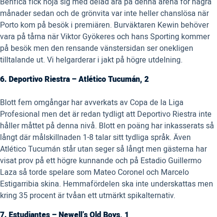
Benfica fick nöja sig med delad ära på denna arena för några
månader sedan och de grönvita var inte heller chanslösa när
Porto kom på besök i premiären. Burväktaren Kewin behöver
vara på tårna när Viktor Gyökeres och hans Sporting kommer
på besök men den rensande vänstersidan ser onekligen
tilltalande ut. Vi helgarderar i jakt på högre utdelning.
6. Deportivo Riestra – Atlético Tucumán, 2
Blott fem omgångar har avverkats av Copa de la Liga
Profesional men det är redan tydligt att Deportivo Riestra inte
håller måttet på denna nivå. Blott en poäng har inkasserats så
långt där målskillnaden 1-8 talar sitt tydliga språk. Även
Atlético Tucumán står utan seger så långt men gästerna har
visat prov på ett högre kunnande och på Estadio Guillermo
Laza så torde spelare som Mateo Coronel och Marcelo
Estigarribia skina. Hemmafördelen ska inte underskattas men
kring 35 procent är tvåan ett utmärkt spikalternativ.
7. Estudiantes – Newell’s Old Boys, 1