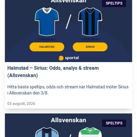
SPELTIPS
Halmstad – Sirius: Odds, analys & stream
(Allsvenskan)
Hitta bästa speltips, odds och stream när Halmstad möter Sirius
i Allsvenskan den 3/8.
03 augusti, 2026
SPELTIPS