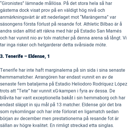
“Gironistes” lämnade mållösa. På det stora hela så har
gästerna dock visat prov på en väldigt hög nivå och
anmärkningsvärt är att nederlaget mot “Marängerna” var
säsongens första förlust på resande fot. Athletic Bilbao är å
andra sidan alltid att räkna med här på Estadio San Mamés
och har vunnit nio av tolv matcher på denna arena så långt. Vi
tar inga risker och helgarderar detta svårsiade möte.
3. Tenerife – Eldense, 1
Tenerife har inte haft marginalerna på sin sida i sina senaste
hemmamatcher. Arrangören har endast vunnit en av de
senaste fem bataljerna på Estadio Heliodoro Rodríquez López
trots att “Tete” har vunnit xG-kampen i fyra av dessa. De
blåvita har varit exceptionella bakåt i sin hemmaborg och har
endast släppt in sju mål på 13 matcher. Eldense gör det bra
som nykomlingar och har inte förlorat en ligamatch sedan
början av december men prestationerna på resande fot är
sällan av högre kvalitet. En rimligt streckad etta singlas.