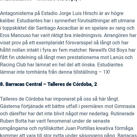
Antagonisterna på Estadio Jorge Luis Hirschi är av högre
kaliber. Estudiantes har i synnerhet förutsättningar att utmana
i toppskiktet där Santiago Ascacíbar är en spelare av rang och
Eros Mancuso har varit riktigt bra inledningsvis. Arrangören har
visat prov på ett exemplariskt försvarsspel så långt och har
hållit nollan intakt i fyra av fem matcher. Newell’s Old Boys har
fått fin utdelning så långt men prestationerna mot Lanús och
Racing Club har lämnat en hel del att önska. Estudiantes
lämnar inte tomhänta från denna tillställning – 1X!
8. Barracas Central – Talleres de Córdoba, 2
Talleres de Córdoba har imponerat på oss så här långt.
Gästerna förtjänade ett bättre utfall i premiären mot Gimnasia
och därefter har det inte blivit något mer nederlag. Rutinerade
Ruben Botta har varit fenomenal under de senaste
omgångarna och nytillskottet Juan Portillas kreativa förmåga
kommer att vara till stor nytta under säsongens gång. Barracas