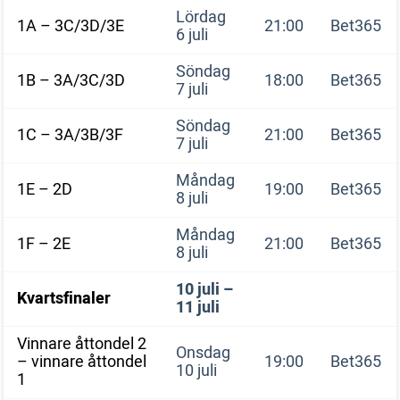
Lördag
1A – 3C/3D/3E
21:00
Bet365
6 juli
Söndag
1B – 3A/3C/3D
18:00
Bet365
7 juli
Söndag
1C – 3A/3B/3F
21:00
Bet365
7 juli
Måndag
1E – 2D
19:00
Bet365
8 juli
Måndag
1F – 2E
21:00
Bet365
8 juli
10 juli –
Kvartsfinaler
11 juli
Vinnare åttondel 2
Onsdag
– vinnare åttondel
19:00
Bet365
10 juli
1