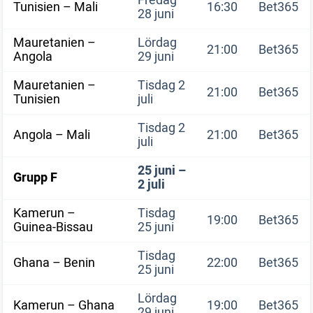
Fredag
Tunisien – Mali
16:30
Bet365
28 juni
Mauretanien –
Lördag
21:00
Bet365
Angola
29 juni
Mauretanien –
Tisdag 2
21:00
Bet365
Tunisien
juli
Tisdag 2
Angola – Mali
21:00
Bet365
juli
25 juni –
Grupp F
2 juli
Kamerun –
Tisdag
19:00
Bet365
Guinea-Bissau
25 juni
Tisdag
Ghana – Benin
22:00
Bet365
25 juni
Lördag
Kamerun – Ghana
19:00
Bet365
29 juni