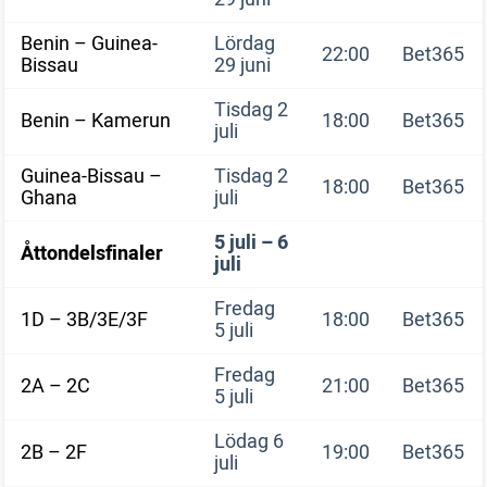
Benin – Guinea-
Lördag
22:00
Bet365
Bissau
29 juni
Tisdag 2
Benin – Kamerun
18:00
Bet365
juli
Guinea-Bissau –
Tisdag 2
18:00
Bet365
Ghana
juli
5 juli – 6
Åttondelsfinaler
juli
Fredag
1D – 3B/3E/3F
18:00
Bet365
5 juli
Fredag
2A – 2C
21:00
Bet365
5 juli
Lödag 6
2B – 2F
19:00
Bet365
juli