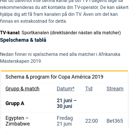
Har du däremot inte denna kanal på din TV i dagens läge så
rekommenderas du att kontakta din TV-operatör. De kan säkert
hjälpa dig att få fram kanalen på din TV. Även om det kan
finnas en extrakostnad för detta.
TV-kanal:
Sportkanalen (direktsänder nästan alla matcher)
Spelschema & tablå
Nedan finner ni spelschema med alla matcher i Afrikanska
Mästerskapen 2019.
Schema & program för Copa América 2019
Grupp & match
Datum*
Tid
Stream
21 juni –
Grupp A
30 juni
Egypten –
Fredag
22:00
Bet365
Zimbabwe
21 juni