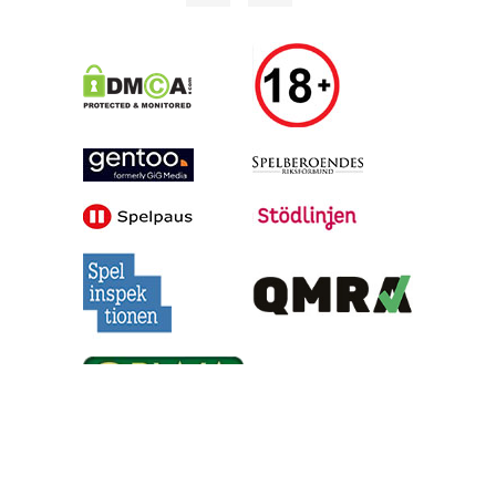
Alla tips är granskade & givna i god anda, men vinster är inte
garanterade | Oddsen är hämtade under skrivande stund, men