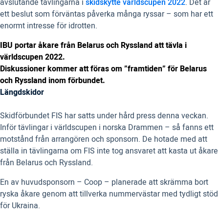
avslutande tävlingarna i
skidskytte världscupen 2022
. Det är
ett beslut som förväntas påverka många ryssar – som har ett
enormt intresse för idrotten.
IBU portar åkare från Belarus och Ryssland att tävla i
världscupen 2022.
Diskussioner kommer att föras om ”framtiden” för Belarus
och Ryssland inom förbundet.
Längdskidor
Skidförbundet FIS har satts under hård press denna veckan.
Inför tävlingar i världscupen i norska Drammen – så fanns ett
motstånd från arrangören och sponsorn. De hotade med att
ställa in tävlingarna om FIS inte tog ansvaret att kasta ut åkare
från Belarus och Ryssland.
En av huvudsponsorn – Coop – planerade att skrämma bort
ryska åkare genom att tillverka nummervästar med tydligt stöd
för Ukraina.