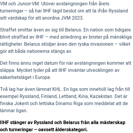
VM och Junior-VM. Utöver avstängningen från årets
turneringar – så har IIHF tagit beslut om att ta ifrån Ryssland
sitt värdskap för att anordna JVM 2023.
Straffet smittar även av sig till Belarus. En nation som tidigare
blivit straffad av IIHF – med anledning av brister på mänskliga
rättigheter. Belarus stödjer även den ryska invasionen – vilket
gör att båda nationerna stängs av.
Det finns ännu inget datum för när avstängningen kommer att
släppa. Mycket tyder på att IIHF inväntar utvecklingen av
säkerhetsläget i Europa.
Två lag har även lämnat KHL. En liga som innehöll lag från till
exempel Ryssland, Finland, Lettland, Kina, Kazakstan. Det är
finska Jokerit och lettiska Dinamo Riga som meddelat att de
lämnar ligan.
IIHF stänger av Ryssland och Belarus från alla mästerskap
och turneringar – oavsett ålderskategori.