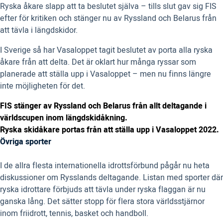
Ryska åkare slapp att ta beslutet själva – tills slut gav sig FIS
efter för kritiken och stänger nu av Ryssland och Belarus från
att tävla i längdskidor.
I Sverige så har Vasaloppet tagit beslutet av porta alla ryska
åkare från att delta. Det är oklart hur många ryssar som
planerade att ställa upp i Vasaloppet – men nu finns längre
inte möjligheten för det.
FIS stänger av Ryssland och Belarus från allt deltagande i
världscupen inom längdskidåkning.
Ryska skidåkare portas från att ställa upp i Vasaloppet 2022.
Övriga sporter
I de allra flesta internationella idrottsförbund pågår nu heta
diskussioner om Rysslands deltagande. Listan med sporter där
ryska idrottare förbjuds att tävla under ryska flaggan är nu
ganska lång. Det sätter stopp för flera stora världsstjärnor
inom friidrott, tennis, basket och handboll.