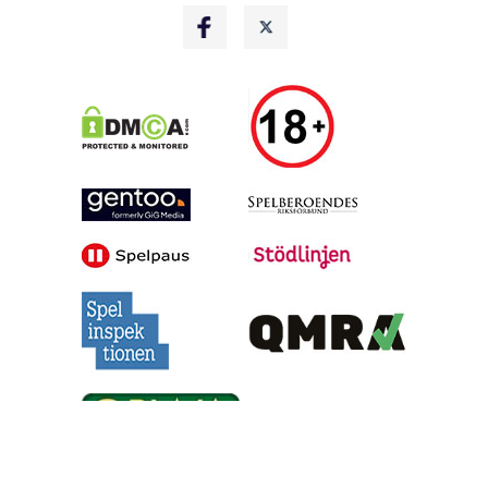
Alla tips är granskade & givna i god anda, men vinster är inte