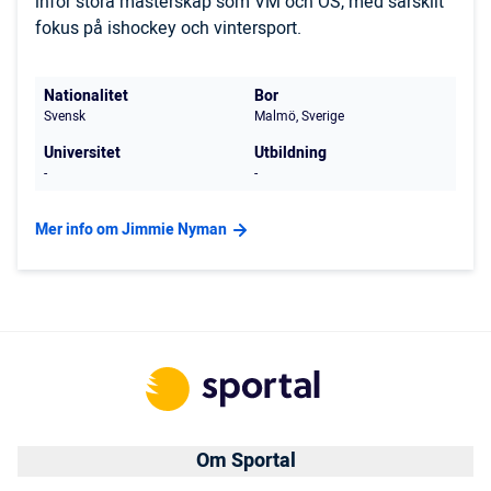
inför stora mästerskap som VM och OS, med särskilt
fokus på ishockey och vintersport.
Nationalitet
Bor
Svensk
Malmö, Sverige
Universitet
Utbildning
-
-
Mer info om Jimmie Nyman
Om Sportal