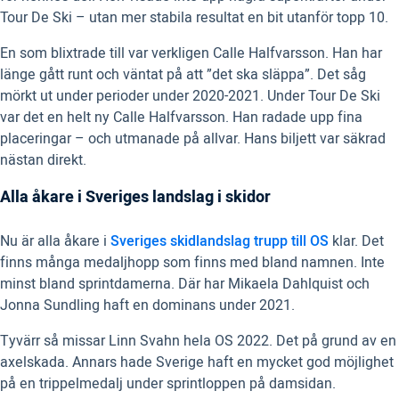
Tour De Ski – utan mer stabila resultat en bit utanför topp 10.
En som blixtrade till var verkligen Calle Halfvarsson. Han har
länge gått runt och väntat på att ”det ska släppa”. Det såg
mörkt ut under perioder under 2020-2021. Under Tour De Ski
var det en helt ny Calle Halfvarsson. Han radade upp fina
placeringar – och utmanade på allvar. Hans biljett var säkrad
nästan direkt.
Alla åkare i Sveriges landslag i skidor
Nu är alla åkare i
Sveriges skidlandslag trupp till OS
klar. Det
finns många medaljhopp som finns med bland namnen. Inte
minst bland sprintdamerna. Där har Mikaela Dahlquist och
Jonna Sundling haft en dominans under 2021.
Tyvärr så missar Linn Svahn hela OS 2022. Det på grund av en
axelskada. Annars hade Sverige haft en mycket god möjlighet
på en trippelmedalj under sprintloppen på damsidan.