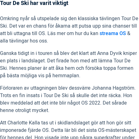
Tour De Ski har varit viktigt
Omkring nyår så utspelade sig den klassiska tävlingen Tour De
Ski. Det var en chans för åkarna att putsa upp sina chanser till
att bli uttagna till OS. Läs mer om hur du kan
streama OS
&
alla tävlingar hos oss.
Ganska tidigt in i touren så blev det klart att Anna Dyvik kniper
en plats i landslaget. Det firade hon med att lämna Tour De
Ski. Hennes planer är att åka hem och försöka toppa formen
på bästa möjliga vis på hemmaplan.
Förloraren av uttagningen blev dessvärre Johanna Hagström.
Trots en fin insats i Tour De Ski så skulle det inte räcka. Hon
blev meddelad att det inte blir något OS 2022. Det sårade
henne otroligt mycket.
Att Charlotte Kalla tas ut i skidlandslaget gör att hon gör sitt
imponerade fjärde OS. Detta lär bli det sista OS-mästerskapet
för hennes del. Hon visade inte upp några superkrafter under