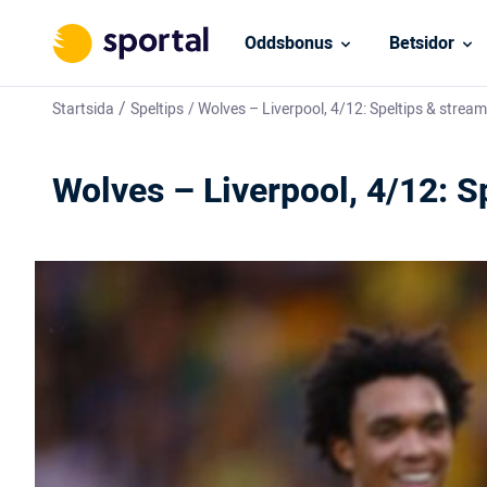
Oddsbonus
Betsidor
/
Startsida
Speltips
/
Wolves – Liverpool, 4/12: Speltips & stream
Wolves – Liverpool, 4/12: S