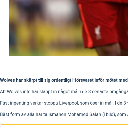
Wolves har skärpt till sig ordentligt i försvaret inför mötet
Att Wolves inte har släppt in något mål i de 3 senaste omgångar
Fast ingenting verkar stoppa Liverpool, som öser in mål. I de
Bäst form av alla har talismanen Mohamed Salah (i bild), som åt