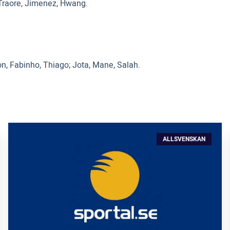
 Traore, Jimenez, Hwang.
on, Fabinho, Thiago; Jota, Mane, Salah.
ALLSVENSKAN