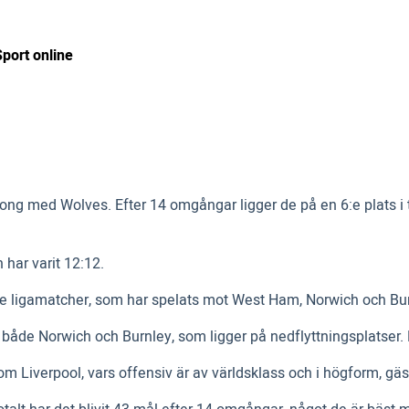
port online
g med Wolves. Efter 14 omgångar ligger de på en 6:e plats i ta
 har varit 12:12.
aste ligamatcher, som har spelats mot West Ham, Norwich och Bu
de Norwich och Burnley, som ligger på nedflyttningsplatser. De
som Liverpool, vars offensiv är av världsklass och i högform, gä