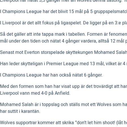
Liverpool har nätat 3,5 gånger mer än Wolves denna säsong. Tot
I Champions League har det blivit 15 mål på 5 gruppspelsmatch
I Liverpool är det allt fokus på ligaspelet. De ligger på en 3:e 
Så det gäller att inte tappa mark i tabellen. Formen är fenome
mål under den tiden och nätat 4 gånger vardera, alltså 12 mål
Senast mot Everton storspelade skyttekungen Mohamed Salah
Han leder skytteligan i Premier League med 13 mål, vilket är 4 
I Champions League har han också nätat 6 gånger.
Med den formen som han har visat upp är det trovärdigt att ha
Liverpool vann med 4-0 på Anfield.
Mohamed Salah är i toppslag och ställs mot ett Wolves som h
har suttit i karantän.
Wolves supportrar kommer att skrika ”don’t let him shoot! (låt