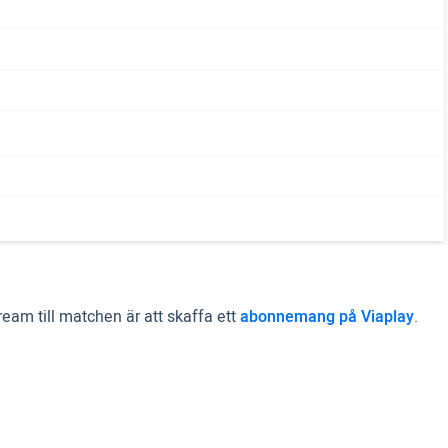
ream till matchen är att skaffa ett
abonnemang på Viaplay
.