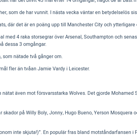
alt har det blivit 43 mål efter 14 omgångar, något de är bäst 
er, som de har vunnit. I nästa vecka väntar en betydelselös si
plats, där det är en poäng upp till Manchester City och ytterligar
nal med 4 raka storsegrar över Arsenal, Southampton och senast
 på dessa 3 omgångar.
, som nätade två gånger om.
mål fler än tvåan Jamie Vardy i Leicester.
n nätat även mot försvarsstarka Wolves. Det gjorde Mohamed Sa
ar skador på Willy Boly, Jonny, Hugo Bueno, Yerson Mosquera 
 honom inte skjuta!)”. En populär fras bland motståndarfansen 