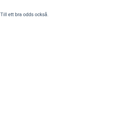
ill ett bra odds också.