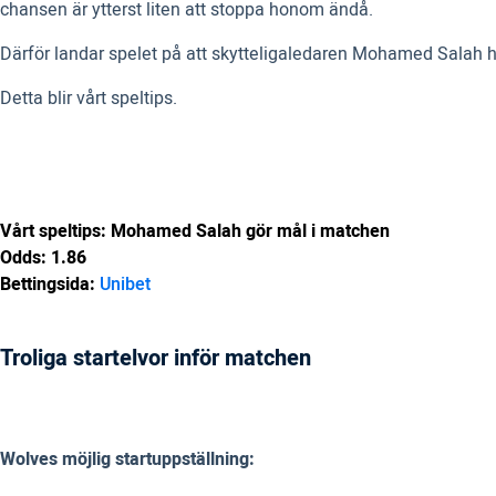
chansen är ytterst liten att stoppa honom ändå.
Därför landar spelet på att skytteligaledaren Mohamed Salah h
Detta blir vårt speltips.
Vårt speltips: Mohamed Salah gör mål i matchen
Odds: 1.86
Bettingsida:
Unibet
Troliga startelvor inför matchen
Wolves möjlig startuppställning: