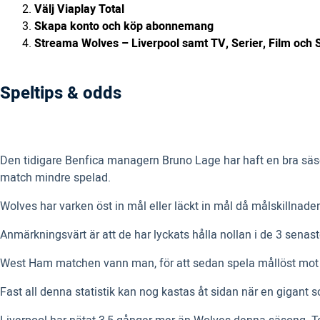
Välj Viaplay Total
Skapa konto och köp abonnemang
Streama Wolves – Liverpool samt TV, Serier, Film och S
Speltips & odds
Den tidigare Benfica managern Bruno Lage har haft en bra säson
match mindre spelad.
Wolves har varken öst in mål eller läckt in mål då målskillnaden
Anmärkningsvärt är att de har lyckats hålla nollan i de 3 sen
West Ham matchen vann man, för att sedan spela mållöst mot bå
Fast all denna statistik kan nog kastas åt sidan när en gigant 