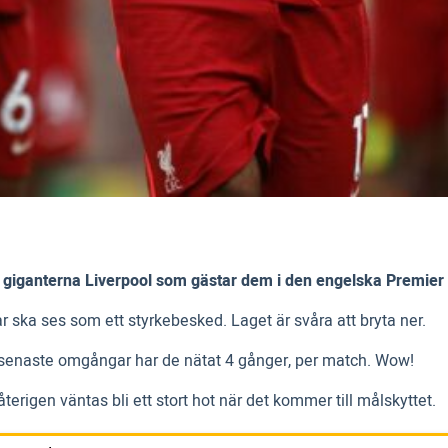
 med giganterna Liverpool som gästar dem i den engelska Premie
 ska ses som ett styrkebesked. Laget är svåra att bryta ner.
 3 senaste omgångar har de nätat 4 gånger, per match. Wow!
erigen väntas bli ett stort hot när det kommer till målskyttet.