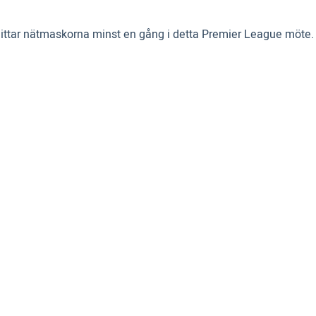
ittar nätmaskorna minst en gång i detta Premier League möte. T