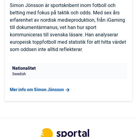
Simon Jönsson är sportskribent inom fotboll och
betting med fokus på taktik och odds. Med sex års
erfarenhet av nordisk medieproduktion, från iGaming
till dokumentärmanus, vet han hur sport
kommuniceras till svenska läsare. Han analyserar
europeisk toppfotboll med statistik för att hitta värdet
som oddsen inte alltid reflekterar.
Nationalitet
Swedish
Mer info om Simon Jönsson