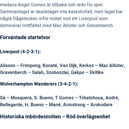
medans Angel Gomes är tillbaka och redo för spel.
Sammantaget är skadeläget inte katastrofalt, men laget har
några frågetecken inför mötet mot ett Liverpool som
dominerar mittfältet med Mac Allister och Gravenberch.
Förväntade startelvor
Liverpool (4-2-3-1):
Alisson – Frimpong, Konaté, Van Dijk, Kerkez – Mac Allister,
Gravenberch – Salah, Szoboszlai, Gakpo – Ekitike
Wolverhampton Wanderers (3-4-2-1):
Sá – Mosquera, S. Bueno, T Gomes – Tchatchoua, André,
Bellegarde, H. Bueno – Mané, Armstrong – Arokodare
Historiska inbördesmöten – Röd överlägsenhet