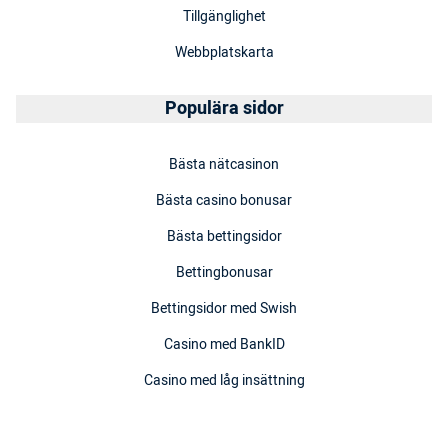
Tillgänglighet
Webbplatskarta
Populära sidor
Bästa nätcasinon
Bästa casino bonusar
Bästa bettingsidor
Bettingbonusar
Bettingsidor med Swish
Casino med BankID
Casino med låg insättning