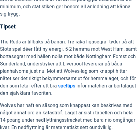
minimum, och statistiken ger honom all anledning att känna
sig trygg.
Tipset
The Reds är tillbaks på banan. Tre raka ligasegrar tyder på att
Slots spelidéer fått ny energi. 5-2 hemma mot West Ham, samt
bortasegrar med hållen nolla mot både Nottingham Forest och
Sunderland, understryker att Liverpool levererar på båda
planhalvorna just nu. Mot ett Wolves-lag som knappt hittar
nätet ser det riktigt bekymmersamt ut för hemmalaget, och för
den som letar efter ett bra
speltips
inför matchen är bortalaget
den självklara favoriten.
Wolves har haft en säsong som knappast kan beskrivas med
något annat ord än katastrof. Laget är sist i tabellen och hela
14 poäng under nedflyttningsstrecket med bara nio omgångar
kvar. En nedflyttning är matematiskt sett oundviklig.