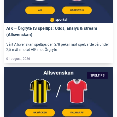
AIK – Örgryte IS speltips: Odds, analys & stream
(Allsvenskan)
Vårt Allsvenskan speltips den 2/8 pekar mot spelvärde på under
2,5 mål i mötet AIK mot Örgryte.
01 augusti, 2026
SPELTIPS