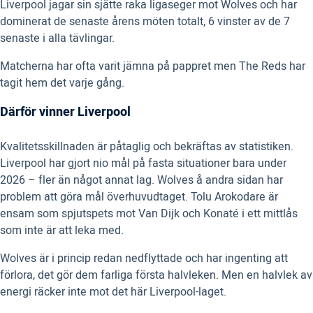
Liverpool jagar sin sjätte raka ligaseger mot Wolves och har
dominerat de senaste årens möten totalt, 6 vinster av de 7
senaste i alla tävlingar.
Matcherna har ofta varit jämna på pappret men The Reds har
tagit hem det varje gång.
Därför vinner Liverpool
Kvalitetsskillnaden är påtaglig och bekräftas av statistiken.
Liverpool har gjort nio mål på fasta situationer bara under
2026 – fler än något annat lag. Wolves å andra sidan har
problem att göra mål överhuvudtaget. Tolu Arokodare är
ensam som spjutspets mot Van Dijk och Konaté i ett mittlås
som inte är att leka med.
Wolves är i princip redan nedflyttade och har ingenting att
förlora, det gör dem farliga första halvleken. Men en halvlek av
energi räcker inte mot det här Liverpool-laget.