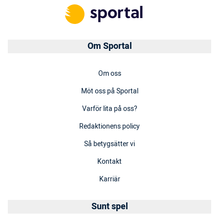
Om Sportal
Om oss
Möt oss på Sportal
Varför lita på oss?
Redaktionens policy
Så betygsätter vi
Kontakt
Karriär
Sunt spel