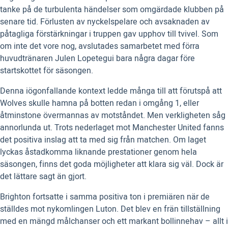
tanke på de turbulenta händelser som omgärdade klubben på
senare tid. Förlusten av nyckelspelare och avsaknaden av
påtagliga förstärkningar i truppen gav upphov till tvivel. Som
om inte det vore nog, avslutades samarbetet med förra
huvudtränaren Julen Lopetegui bara några dagar före
startskottet för säsongen.
Denna iögonfallande kontext ledde många till att förutspå att
Wolves skulle hamna på botten redan i omgång 1, eller
åtminstone övermannas av motståndet. Men verkligheten såg
annorlunda ut. Trots nederlaget mot Manchester United fanns
det positiva inslag att ta med sig från matchen. Om laget
lyckas åstadkomma liknande prestationer genom hela
säsongen, finns det goda möjligheter att klara sig väl. Dock är
det lättare sagt än gjort.
Brighton fortsatte i samma positiva ton i premiären när de
ställdes mot nykomlingen Luton. Det blev en frän tillställning
med en mängd målchanser och ett markant bollinnehav – allt i