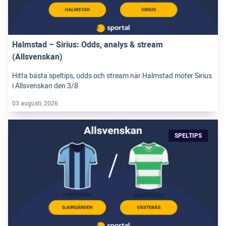
Halmstad – Sirius: Odds, analys & stream
(Allsvenskan)
Hitta bästa speltips, odds och stream när Halmstad möter Sirius
i Allsvenskan den 3/8.
03 augusti, 2026
SPELTIPS