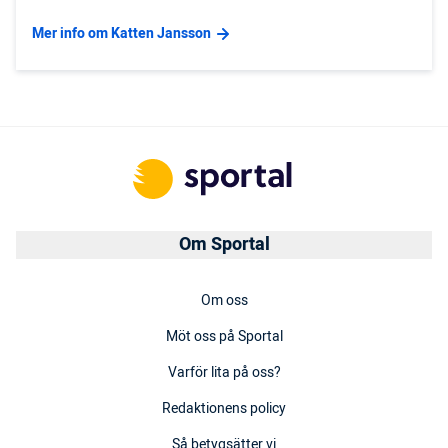
Mer info om Katten Jansson
Om Sportal
Om oss
Möt oss på Sportal
Varför lita på oss?
Redaktionens policy
Så betygsätter vi