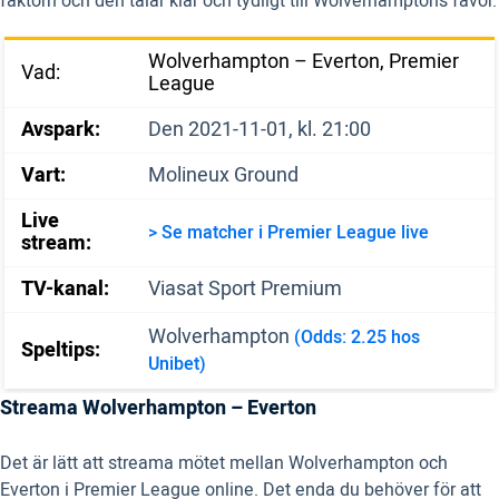
faktorn och den talar klar och tydligt till Wolverhamptons favör.
Wolverhampton – Everton, Premier
Vad:
League
Avspark:
Den 2021-11-01, kl. 21:00
Vart:
Molineux Ground
Live
> Se matcher i Premier League live
stream:
TV-kanal:
Viasat Sport Premium
Wolverhampton
(Odds: 2.25 hos
Speltips:
Unibet)
Streama Wolverhampton – Everton
Det är lätt att streama mötet mellan Wolverhampton och
Everton i Premier League online. Det enda du behöver för att