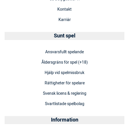
Kontakt
Karriär
Sunt spel
Ansvarsfullt spelande
Åldersgräns för spel (+18)
Hjälp vid spelmissbruk
Rättigheter för spelare
Svensk licens & reglering
Svartlistade spelbolag
Information