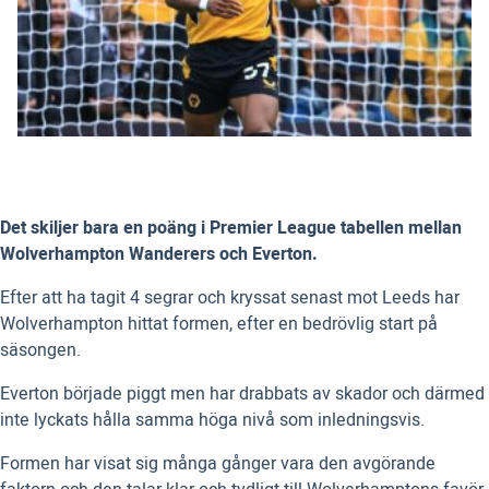
Det skiljer bara en poäng i Premier League tabellen mellan
Wolverhampton Wanderers och Everton.
Efter att ha tagit 4 segrar och kryssat senast mot Leeds har
Wolverhampton hittat formen, efter en bedrövlig start på
säsongen.
Everton började piggt men har drabbats av skador och därmed
inte lyckats hålla samma höga nivå som inledningsvis.
Formen har visat sig många gånger vara den avgörande