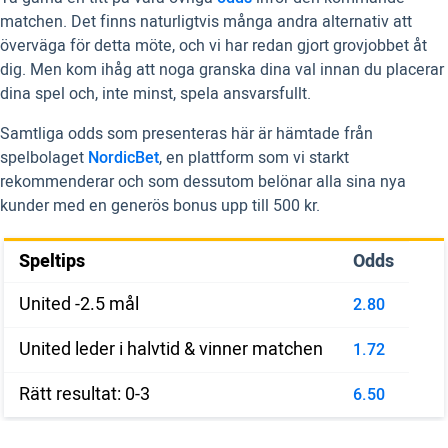
matchen. Det finns naturligtvis många andra alternativ att
överväga för detta möte, och vi har redan gjort grovjobbet åt
dig. Men kom ihåg att noga granska dina val innan du placerar
dina spel och, inte minst, spela ansvarsfullt.
Samtliga odds som presenteras här är hämtade från
spelbolaget
NordicBet
, en plattform som vi starkt
rekommenderar och som dessutom belönar alla sina nya
kunder med en generös bonus upp till 500 kr.
Speltips
Odds
United -2.5 mål
2.80
United leder i halvtid & vinner matchen
1.72
Rätt resultat: 0-3
6.50