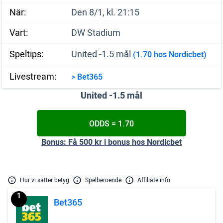
När:
Den 8/1, kl. 21:15
Vart:
DW Stadium
Speltips:
United -1.5 mål
(1.70 hos Nordicbet)
Livestream:
> Bet365
United -1.5 mål
ODDS = 1.70
Bonus: Få 500 kr i bonus hos Nordicbet
Hur vi sätter betyg
Spelberoende
Affiliate info
1
Bet365