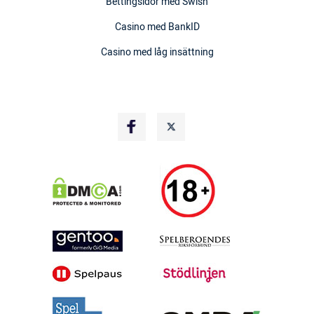
Bettingsidor med Swish
Casino med BankID
Casino med låg insättning