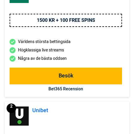
1500 KR + 100 FREE SPINS
Världens största bettingsida
Högklassiga live streams
Några av de bästa oddsen
Besök
Bet365 Recension
2
Unibet