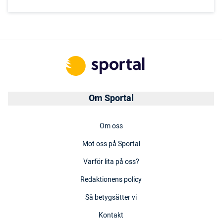
Om Sportal
Om oss
Möt oss på Sportal
Varför lita på oss?
Redaktionens policy
Så betygsätter vi
Kontakt