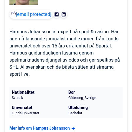
[email protected]
Hampus Johansson är expert på sport & casino. Han
är en frilansande journalist med examen från Lunds
universitet och över 15 års erfarenhet på Sportal.
Hampus guidar dagligen läsarna genom
spelmarknadens djungel av odds och ger speltips på
SHL, Allsvenskan och de bästa sätten att streama
sport live.
Nationalitet
Bor
Svensk
Göteborg, Sverige
Universitet
Utbildning
Lunds Universitet
Bachelor
Mer info om Hampus Johansson