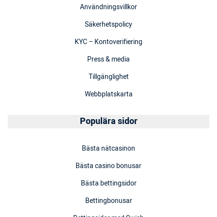
Användningsvillkor
Säkerhetspolicy
KYC – Kontoverifiering
Press & media
Tillgänglighet
Webbplatskarta
Populära sidor
Bästa nätcasinon
Bästa casino bonusar
Bästa bettingsidor
Bettingbonusar