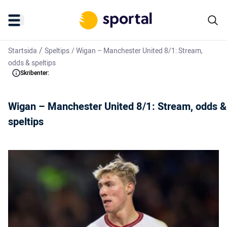
/
Startsida
Speltips
/
Wigan – Manchester United 8/1: Stream,
odds & speltips
Skribenter:
Wigan – Manchester United 8/1: Stream, odds &
speltips