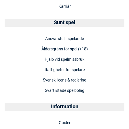
Karriär
Sunt spel
Ansvarsfullt spelande
Åldersgräns för spel (+18)
Hjälp vid spelmissbruk
Rättigheter för spelare
Svensk licens & reglering
Svartlistade spelbolag
Information
Guider