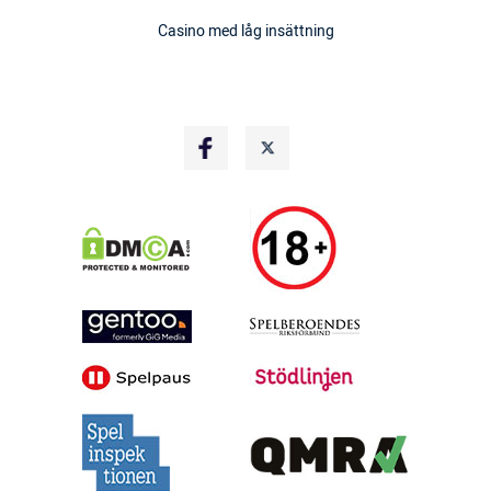
Casino med låg insättning