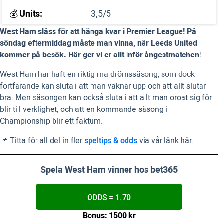
💰
Units:
3,5/5
West Ham slåss för att hänga kvar i Premier League! På
söndag eftermiddag måste man vinna, när Leeds United
kommer på besök. Här ger vi er allt inför ångestmatchen!
West Ham har haft en riktig mardrömssäsong, som dock
fortfarande kan sluta i att man vaknar upp och att allt slutar
bra. Men säsongen kan också sluta i att allt man oroat sig för
blir till verklighet, och att en kommande säsong i
Championship blir ett faktum.
📌 Titta för all del in fler
speltips & odds
via vår länk här.
Spela West Ham vinner hos bet365
ODDS = 1.70
Bonus: 1500 kr